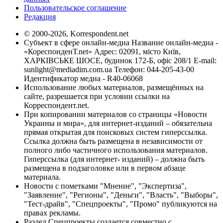
Пользовательское соглашение
Редакция
© 2000-2026, Korrespondent.net
Субъект в сфере онлайн-медиа Название онлайн-медиа -
«КореспонденТ.net» Адрес: 02091, місто Київ,
ХАРКІВСЬКЕ ШОСЕ, будинок 172-Б, офіс 208/1 E-mail:
sunlight@mediadim.com.ua
Телефон: 044-205-43-00
Идентификатор медиа - R40-06068
Использование любых материалов, размещённых на
сайте, разрешается при условии ссылки на
Корреспондент.net.
При копировании материалов со страницы «Новости
Украины и мира», для интернет-изданий – обязательна
прямая открытая для поисковых систем гиперссылка.
Ссылка должна быть размещена в независимости от
полного либо частичного использования материалов.
Гиперссылка (для интернет- изданий) – должна быть
размещена в подзаголовке или в первом абзаце
материала.
Новости с пометками "Мнение", "Экспертиза",
"Заявление", "Регионы", "Деньги", "Власть", "Выборы",
"Тест-драйв", "Спецпроекты", "Промо" публикуются на
правах рекламы.
Раздел Спецпроекты создается совместно с