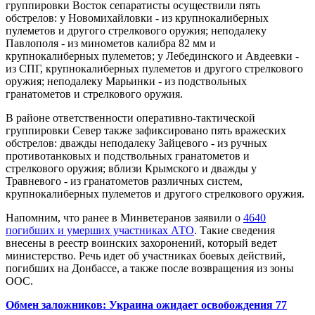
группировки Восток сепаратисты осуществили пять
обстрелов: у Новомихайловки - из крупнокалиберных
пулеметов и другого стрелкового оружия; неподалеку
Павлополя - из минометов калибра 82 мм и
крупнокалиберных пулеметов; у Лебединского и Авдеевки -
из СПГ, крупнокалиберных пулеметов и другого стрелкового
оружия; неподалеку Марьинки - из подствольных
гранатометов и стрелкового оружия.
В районе ответственности оперативно-тактической
группировки Север также зафиксировано пять вражеских
обстрелов: дважды неподалеку Зайцевого - из ручных
противотанковых и подствольных гранатометов и
стрелкового оружия; вблизи Крымского и дважды у
Травневого - из гранатометов различных систем,
крупнокалиберных пулеметов и другого стрелкового оружия.
Напомним, что ранее в Минветеранов заявили о
4640
погибших и умерших участниках АТО
. Такие сведения
внесены в реестр воинских захоронений, который ведет
министерство. Речь идет об участниках боевых действий,
погибших на Донбассе, а также после возвращения из зоны
ООС.
Обмен заложников: Украина ожидает освобождения 77