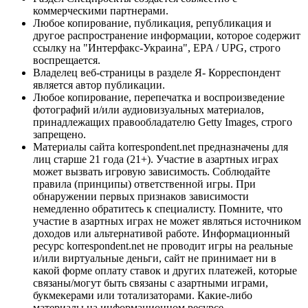
коммерческими партнерами.
Любое копирование, публикация, републикация и
другое распространение информации, которое содержит
ссылку на "Интерфакс-Украина", EPA / UPG, строго
воспрещается.
Владелец веб-страницы в разделе Я- Корреспондент
является автор публикации.
Любое копирование, перепечатка и воспроизведение
фотографий и/или аудиовизуальных материалов,
принадлежащих правообладателю Getty Images, строго
запрещено.
Материалы сайта korrespondent.net предназначены для
лиц старше 21 года (21+). Участие в азартных играх
может вызвать игровую зависимость. Соблюдайте
правила (принципы) ответственной игры. При
обнаружении первых признаков зависимости
немедленно обратитесь к специалисту. Помните, что
участие в азартных играх не может являться источником
доходов или альтернативой работе. Информационный
ресурс korrespondent.net не проводит игры на реальные
и/или виртуальные деньги, сайт не принимает ни в
какой форме оплату ставок и других платежей, которые
связаны/могут быть связаны с азартными играми,
букмекерами или тотализаторами. Какие-либо
материалы на информационном ресурсе