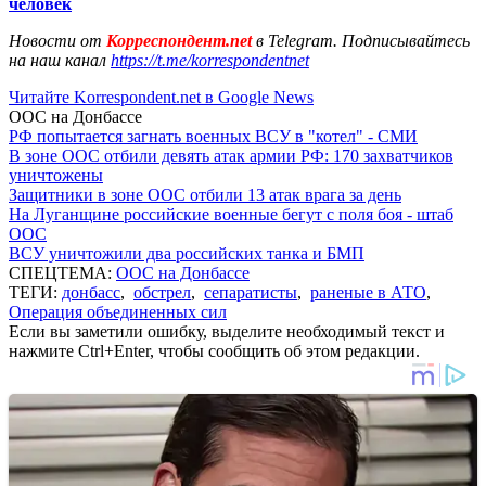
человек
Новости от
Корреспондент.net
в Telegram. Подписывайтесь
на наш канал
https://t.me/korrespondentnet
Читайте Korrespondent.net в Google News
ООС на Донбассе
РФ попытается загнать военных ВСУ в "котел" - СМИ
В зоне ООС отбили девять атак армии РФ: 170 захватчиков
уничтожены
Защитники в зоне ООС отбили 13 атак врага за день
На Луганщине российские военные бегут с поля боя - штаб
ООС
ВСУ уничтожили два российских танка и БМП
СПЕЦТЕМА:
ООС на Донбассе
ТЕГИ:
донбасс
,
обстрел
,
сепаратисты
,
раненые в АТО
,
Операция объединенных сил
Если вы заметили ошибку, выделите необходимый текст и
нажмите Ctrl+Enter, чтобы сообщить об этом редакции.