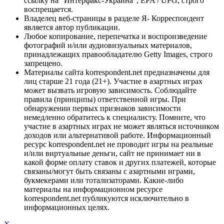
ссылку на "Интерфакс-Украина", EPA / UPG, строго
воспрещается.
Владелец веб-страницы в разделе Я- Корреспондент
является автор публикации.
Любое копирование, перепечатка и воспроизведение
фотографий и/или аудиовизуальных материалов,
принадлежащих правообладателю Getty Images, строго
запрещено.
Материалы сайта korrespondent.net предназначены для
лиц старше 21 года (21+). Участие в азартных играх
может вызвать игровую зависимость. Соблюдайте
правила (принципы) ответственной игры. При
обнаружении первых признаков зависимости
немедленно обратитесь к специалисту. Помните, что
участие в азартных играх не может являться источником
доходов или альтернативой работе. Информационный
ресурс korrespondent.net не проводит игры на реальные
и/или виртуальные деньги, сайт не принимает ни в
какой форме оплату ставок и других платежей, которые
связаны/могут быть связаны с азартными играми,
букмекерами или тотализаторами. Какие-либо
материалы на информационном ресурсе
korrespondent.net публикуются исключительно в
информационных целях.