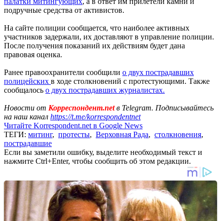
палатки митингующих
, а в ответ им прилетели камни и
подручные средства от активистов.
На сайте полиции сообщается, что наиболее активных
участников задержали, их доставляют в управление полиции.
После получения показаний их действиям будет дана
правовая оценка.
Ранее правоохранители сообщили
о двух пострадавших
полицейских
в ходе столкновений с протестующими. Также
сообщалось
о двух пострадавших журналистах.
Новости от
Корреспондент.net
в Telegram. Подписывайтесь
на наш канал
https://t.me/korrespondentnet
Читайте Korrespondent.net в Google News
ТЕГИ:
митинг
,
протесты
,
Верховная Рада
,
столкновения
,
пострадавшие
Если вы заметили ошибку, выделите необходимый текст и
нажмите Ctrl+Enter, чтобы сообщить об этом редакции.