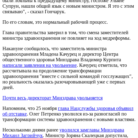
были лояльны к предыдущему министру, госпоже Ульяне
Супрун, нашли общий язык с новым министром. Я это с этим
связываю", - сказал Гончарук.
По его словам, это нормальный рабочий процесс.
Глава правительства заверил в том, что смена заместителей
министра здравоохранения не повлияет на ход медреформы.
Накануне сообщалось, что заместитель министра
здравоохранения Младена Качурец и директор Центра
общественного здоровья Минздрава Владимир Курпита
написали заявления на увольнение
. Качурец отметила, что
рассчитывала на продолжение трансформации
здравоохранения "вместе с сильной командой госслужащих",
но реальность оказалась разочаровывающей уже с первых
дней.
Почти весь директорат Минздрава увольняется
Напомним, что 25 ноября
глава Нацслужбы здоровья объявил
об отставке
. Олег Петренко уволился из-за разногласий по
трансформации системы здравоохранения с новыми властями.
Несколькими днями ранее
уволился замглавы Минздрава
Михаил Загрийчук
. Министр Зоряна Скалецкая допустила,