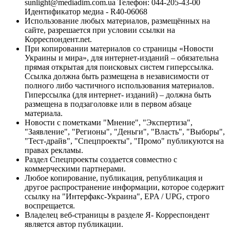
sunlight@mediadim.com.ua
Телефон: 044-205-43-00
Идентификатор медиа - R40-06068
Использование любых материалов, размещённых на
сайте, разрешается при условии ссылки на
Корреспондент.net.
При копировании материалов со страницы «Новости
Украины и мира», для интернет-изданий – обязательна
прямая открытая для поисковых систем гиперссылка.
Ссылка должна быть размещена в независимости от
полного либо частичного использования материалов.
Гиперссылка (для интернет- изданий) – должна быть
размещена в подзаголовке или в первом абзаце
материала.
Новости с пометками "Мнение", "Экспертиза",
"Заявление", "Регионы", "Деньги", "Власть", "Выборы",
"Тест-драйв", "Спецпроекты", "Промо" публикуются на
правах рекламы.
Раздел Спецпроекты создается совместно с
коммерческими партнерами.
Любое копирование, публикация, републикация и
другое распространение информации, которое содержит
ссылку на "Интерфакс-Украина", EPA / UPG, строго
воспрещается.
Владелец веб-страницы в разделе Я- Корреспондент
является автор публикации.