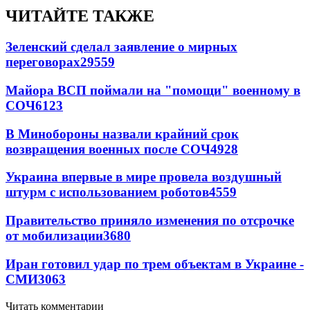
ЧИТАЙТЕ ТАКЖЕ
Зеленский сделал заявление о мирных
переговорах
29559
Майора ВСП поймали на "помощи" военному в
СОЧ
6123
В Минобороны назвали крайний срок
возвращения военных после СОЧ
4928
Украина впервые в мире провела воздушный
штурм с использованием роботов
4559
Правительство приняло изменения по отсрочке
от мобилизации
3680
Иран готовил удар по трем объектам в Украине -
СМИ
3063
Читать комментарии