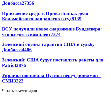
Донбасса
27356
Присвоение средств ПриватБанка: дело
Коломойского направлено в суд
8139
ВСУ получили новое снаряжение Бундесвера:
что входит в комплект
7374
Зеленский оценил гарантии США и судьбу
Донбасса
4406
Зеленский: США будут поставлять ракеты для
Patriot
3876
Украина поставила Путина перед дилеммой -
СМИ
3222
Читать комментарии