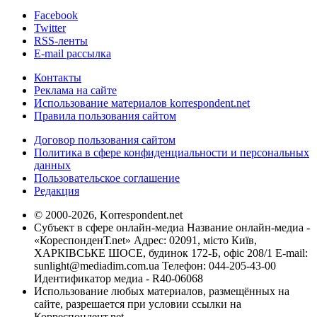
Facebook
Twitter
RSS-ленты
E-mail рассылка
Контакты
Реклама на сайте
Использование материалов korrespondent.net
Правила пользования сайтом
Договор пользования сайтом
Политика в сфере конфиденциальности и персональных
данных
Пользовательское соглашение
Редакция
© 2000-2026, Korrespondent.net
Субъект в сфере онлайн-медиа Название онлайн-медиа -
«КореспонденТ.net» Адрес: 02091, місто Київ,
ХАРКІВСЬКЕ ШОСЕ, будинок 172-Б, офіс 208/1 E-mail:
sunlight@mediadim.com.ua
Телефон: 044-205-43-00
Идентификатор медиа - R40-06068
Использование любых материалов, размещённых на
сайте, разрешается при условии ссылки на
Корреспондент.net.