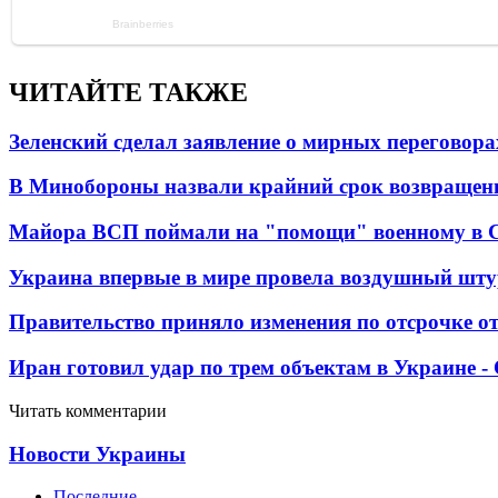
ЧИТАЙТЕ ТАКЖЕ
Зеленский сделал заявление о мирных переговора
В Минобороны назвали крайний срок возвращен
Майора ВСП поймали на "помощи" военному в
Украина впервые в мире провела воздушный шту
Правительство приняло изменения по отсрочке о
Иран готовил удар по трем объектам в Украине 
Читать комментарии
Новости Украины
Последние