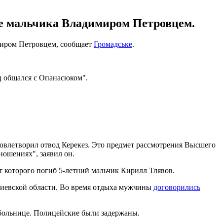
ве мальчика Владимиром Петровцем.
миром Петровцем, сообщает
Громадське
.
ц общался с Опанасюком".
удовлетворил отвод Керекез. Это предмет рассмотрения Высшего
ношениях", заявил он.
от которого погиб 5-летний мальчик Кирилл Тлявов.
Киевской области. Во время отдыха мужчины
договорились
в больнице. Полицейские были задержаны.