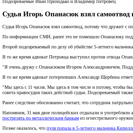
Подозреваемые Иван Приходько и Владимир Петровец
Судья Игорь Опанасюк взял самоотвод 
Судья Игорь Опанасюк взял самоотвод, потому что дружит с 
По информиации СМИ, ранее это не помешало Опанасюку подде
Второй подозреваемый по делу об убийстве 5-летнего мальчика
В то же время адвокат Петровца выступил против отвода Опан
"Я очень дружу с Опанасюком Игорем Александровичем. Подде
В то же время адвокат потерпевших Александр Щербина отметил,
"Мы здесь с 11 часов. Мы здесь в том числе и потому, чтобы б
совета правосудия таких действий судьи. Подозреваемый также
Ранее следствие обоснованно считает, что сотрудник патруль
Напомним, 31 мая двое полицейских отдыхали и употребляли 
пострелять по металлическим банкам
из огнестрельного оружия
Позже оказалось, что
пуля попала в 5-летнего мальчика Кирилл