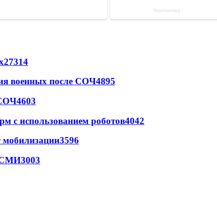
х
27314
ия военных после СОЧ
4895
 СОЧ
4603
рм с использованием роботов
4042
т мобилизации
3596
- СМИ
3003