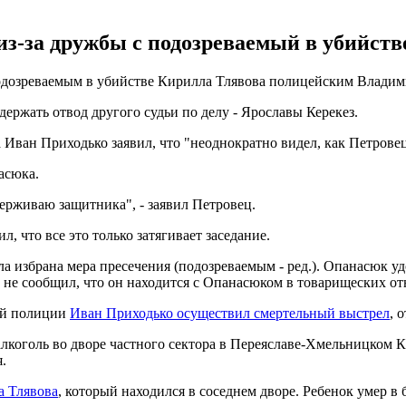
из-за дружбы с подозреваемый в убийст
подозреваемым в убийстве Кирилла Тлявова полицейским Влади
ржать отвод другого судьи по делу - Ярославы Керекез.
 Иван Приходько заявил, что "неоднократно видел, как Петрове
асюка.
рживаю защитника", - заявил Петровец.
 что все это только затягивает заседание.
ыла избрана мера пресечения (подозреваемым - ред.). Опанасюк 
 не сообщил, что он находится с Опанасюком в товарищеских от
ной полиции
Иван Приходько осуществил смертельный выстрел
, 
алкоголь во дворе частного сектора в Переяславе-Хмельницком 
.
а Тлявова
, который находился в соседнем дворе. Ребенок умер 