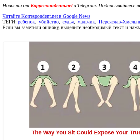
Новости от
Корреспондент.net
в Telegram. Подписывайтесь н
Читайте Korrespondent.net в Google News
ТЕГИ:
ребенок
,
убийство
,
судья
,
мальчик
,
Переяслав-Хмельн
Если вы заметили ошибку, выделите необходимый текст и нажми