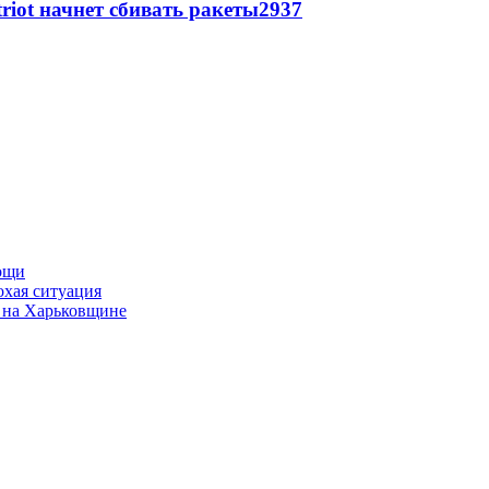
triot начнет сбивать ракеты
2937
мощи
охая ситуация
 на Харьковщине