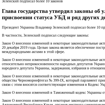
Зеленский подписал более 10 законов
Глава государства утвердил законы об 
присвоении статуса УБД и ряд других д
Президент Украины Владимир Зеленский подписал более 10 прин
В частности, Зеленский подписал следующие законы:
Закон О внесении изменений в некоторые законодательные ак
20 декабря 2019 года. Целью закона является обеспечение пос
международными актами в этой сфере.
Закон О внесении изменений в некоторые законодательные ак
относительно неприкосновенности народных депутатов Украины 
народного депутата Украины, задержания, избрания в отношен
Закон О внесении изменений в некоторые законодательные ак
общества Черноморнефтегаз № 399-IX, который парламент приня
связи с этим вносятся соответствующие изменения в Кодекс У
Закон О внесении изменений в Таможенный кодекс Украины отн
Закон О внесении изменений в некоторые законодательные акт
Автономной Республики Крым, органов местного самоуправлени