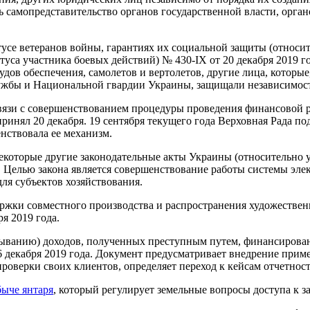
ь самопредставительство органов государственной власти, орга
тусе ветеранов войны, гарантиях их социальной защиты (относ
са участника боевых действий) № 430-IX от 20 декабря 2019 го
дов обеспечения, самолетов и вертолетов, другие лица, которые,
лужбы и Национальной гвардии Украины, защищали независимост
вязи с совершенствованием процедуры проведения финансовой 
инял 20 декабря. 19 сентября текущего года Верховная Рада по
нствовала ее механизм.
екоторые другие законодательные акты Украины (относительно 
 Целью закона является совершенствование работы системы эле
я субъектов хозяйствования.
ржки совместного производства и распространения художестве
я 2019 года.
мыванию) доходов, полученных преступным путем, финансиров
6 декабря 2019 года. Документ предусматривает внедрение при
оверки своих клиентов, определяет переход к кейсам отчетност
быче янтаря
, который регулирует земельные вопросы доступа к з