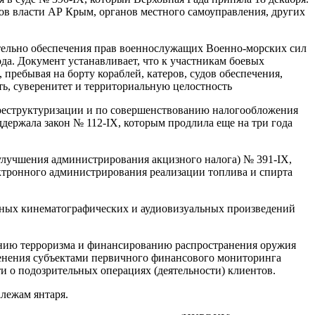
нов власти АР Крым, органов местного самоуправления, других
ительно обеспечения прав военнослужащих Военно-морских сил
да. Документ устанавливает, что к участникам боевых
 пребывая на борту кораблей, катеров, судов обеспечения,
ь, суверенитет и территориальную целостность
реструктуризации и по совершенствованию налогообложения
ддержала закон № 112-IX, которым продлила еще на три года
улучшения администрирования акцизного налога) № 391-IX,
ктронного администрирования реализации топлива и спирта
нных кинематографических и аудиовизуальных произведений
анию терроризма и финансированию распространения оружия
менения субъектами первичного финансового мониторинга
и о подозрительных операциях (деятельности) клиентов.
алежам янтаря.