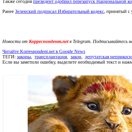
Также сегодня
президент одобрил перезапуск Национальной к
Ранее
Зеленский подписал Избирательный кодекс
, принятый с
Новости от
Корреспондент.net
в Telegram. Подписывайтесь н
Читайте Korrespondent.net в Google News
ТЕГИ:
законы
,
трансплантация
,
закон
,
депутатская неприкос
Если вы заметили ошибку, выделите необходимый текст и нажми