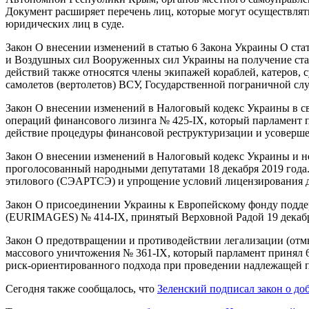
Документ расширяет перечень лиц, которые могут осуществлят
юридических лиц в суде.
Закон О внесении изменений в статью 6 Закона Украины О ста
и Воздушных сил Вооруженных сил Украины на получение стату
действий также относятся члены экипажей кораблей, катеров, су
самолетов (вертолетов) ВСУ, Государственной пограничной с
Закон О внесении изменений в Налоговый кодекс Украины в с
операций финансового лизинга № 425-IX, который парламент пр
действие процедуры финансовой реструктуризации и усоверше
Закон О внесении изменений в Налоговый кодекс Украины и н
проголосованный народными депутатами 18 декабря 2019 года.
этилового (СЭАРТСЭ) и упрощение условий лицензирования дл
Закон О присоединении Украины к Европейскому фонду подде
(EURIMAGES) № 414-IX, принятый Верховной Радой 19 декабр
Закон О предотвращении и противодействии легализации (от
массового уничтожения № 361-IX, который парламент принял 
риск-ориентированного подхода при проведении надлежащей пр
Сегодня также сообщалось, что
Зеленский подписал закон о до