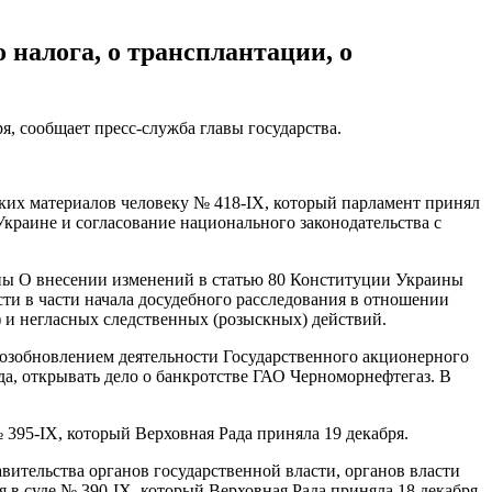
 налога, о трансплантации, о
я, сообщает пресс-служба главы государства.
ких материалов человеку № 418-IX, который парламент принял
Украине и согласование национального законодательства с
ины О внесении изменений в статью 80 Конституции Украины
ти в части начала досудебного расследования в отношении
 и негласных следственных (розыскных) действий.
возобновлением деятельности Государственного акционерного
да, открывать дело о банкротстве ГАО Черноморнефтегаз. В
395-IX, который Верховная Рада приняла 19 декабря.
ительства органов государственной власти, органов власти
в суде № 390-IX, который Верховная Рада приняла 18 декабря.