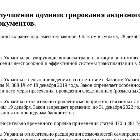
улучшении администрирования акцизного
окументов.
ятых ранее парламентом законов. Об этом в субботу, 28 декабр
ты Украины, регулирующие вопросы трансплантации анатомичес
троения дееспособной и эффективной системы трансплантации в 
ты Украины с целью приведения в соответствие с Законом Укра
№ 388-IX от 18 декабря 2019 года. Закон определяет особеннос
ии него меры пресечения, проведения следственных (розыскных)
ты Украины относительно продления мероприятий, связанных с 
л 19 декабря. Закон запрещает временно, до 31 декабря 2022 го
краины по процедурам банкротства.
осительно временного порядка применения статей 470 и 481 № 
ы Украины относительно расширения возможностей самопредстав
я, других юридических лиц независимо от порядка их создания 