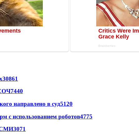
х
30861
 СОЧ
7440
кого направлено в суд
5120
рм с использованием роботов
4775
- СМИ
3071