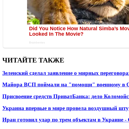
ЧИТАЙТЕ ТАКЖЕ
Зеленский сделал заявление о мирных переговора
Майора ВСП поймали на "помощи" военному в
Присвоение средств ПриватБанка: дело Коломойс
Украина впервые в мире провела воздушный шту
Иран готовил удар по трем объектам в Украине 