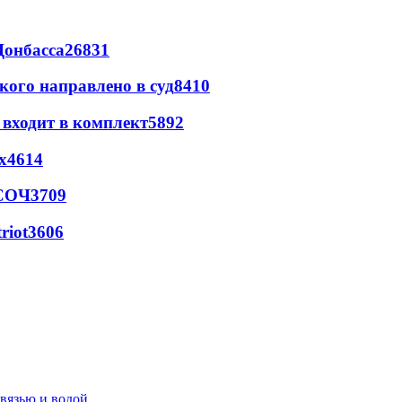
Донбасса
26831
кого направлено в суд
8410
 входит в комплект
5892
х
4614
 СОЧ
3709
riot
3606