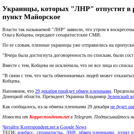
Украинцы, которых "ЛНР" отпустит в 
пункт Майорское
Власти так называемой "ЛНР" заявили, что утром в воскресен
Ольга Кобцева, передают сепаратистские СМИ.
По ее словам, пленные украинцы уже отправились на пропуск
"Вчера была достигнута договоренность по спискам, были соста
Вместе с тем, Кобцева не исключила, что не все лица из списка 
"В связи с тем, что часть обмениваемых людей может отказатьс
Кобцева.
Напомним, что
29 декабря пройдет обмен пленными
. Предпола
Донецкой области. Президент Украины Владимир
Зеленский в
Как сообщалось, из-за обмена пленными 29 декабря
не будет р
Новости от
Корреспондент.net
в Telegram. Подписывайтесь н
Читайте Korrespondent.net в Google News
ТЕГИ:
донбасс
,
сепаратисты
,
ЛНР
,
обмен пленными
,
пункт п