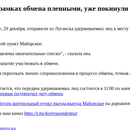
рамках обмена пленными, уже покинули 
ье, 29 декабря, отправили из Луганска удерживаемых лиц к мес
ной пункт Майорское.
влены окончательные списки", - сказала она.
захотят участвовать в обмене.
я пересекать линию соприкосновения в процессе обмена, точная 
гается, что передача удерживаемых лиц состоится в 11:00 по к
первые подтвердил дату обмена
.
аботать контрольный пункт въезда-выезда Майорское
на дорожном
а наш канал
https://t.me/korrespondentnet
ропуска