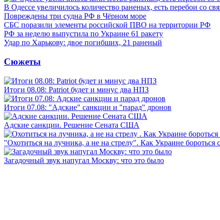
В Одессе увеличилось количество раненых, есть перебои со св
Повреждены три судна РФ в Чёрном море
СБС поразили элементы российской ПВО на территории РФ
РФ за неделю выпустила по Украине 61 ракету
Удар по Харькову: двое погибших, 21 раненый
Сюжеты
Итоги 08.08: Patriot будет и минус два НПЗ
Итоги 07.08: "Адские" санкции и "парад" дронов
Адские санкции. Решение Сената США
"Охотиться на лучника, а не на стрелу". Как Украине бороться 
Загадочный звук напугал Москву: что это было