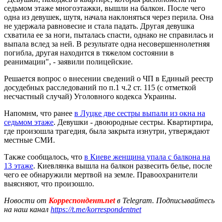
седьмом этаже многоэтажки, вышли на балкон. После чего
одна из девушек, шутя, начала наклоняться через перила. Она
не удержала равновесие и стала падать. Другая девушка
схватила ее за ноги, пыталась спасти, однако не справилась и
выпала вслед за ней. В результате одна несовершеннолетняя
погибла, другая находится в тяжелом состоянии в
реанимации", - заявили полицейские.
Решается вопрос о внесении сведений о ЧП в Единый реестр
досудебных расследований по п.1 ч.2 ст. 115 (с отметкой
несчастный случай) Уголовного кодекса Украины.
Напомнм, что ранее
в Луцке две сестры выпали из окна на
седьмом этаже
. Девушки - двоюродные сестры. Квартиртира,
где произошла трагедия, была закрыта изнутри, утверждают
местные СМИ.
Также сообщалось, что
в Киеве женщина упала с балкона на
13 этаже
. Киевлянка вышла на балкон развесить белье, после
чего ее обнаружили мертвой на земле. Правоохранители
выясняют, что произошло.
Новости от
Корреспондент.net
в Telegram. Подписывайтесь
на наш канал
https://t.me/korrespondentnet