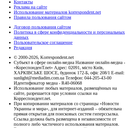
Контакты
Реклама на сайте
Использование материалов korrespondent.net
Правила пользования сайтом
Договор пользования сайтом
Политика в сфере конфиденциальности и персональных
данных
Пользовательское соглашение
Редакция
© 2000-2026, Korrespondent.net
Субъект в сфере онлайн-медиа Название онлайн-медиа -
«КореспонденТ.net» Адрес: 02091, місто Київ,
ХАРКІВСЬКЕ ШОСЕ, будинок 172-Б, офіс 208/1 E-mail:
sunlight@mediadim.com.ua
Телефон: 044-205-43-00
Идентификатор медиа - R40-06068
Использование любых материалов, размещённых на
сайте, разрешается при условии ссылки на
Корреспондент.net.
При копировании материалов со страницы «Новости
Украины и мира», для интернет-изданий – обязательна
прямая открытая для поисковых систем гиперссылка.
Ссылка должна быть размещена в независимости от
полного либо частичного использования материалов.