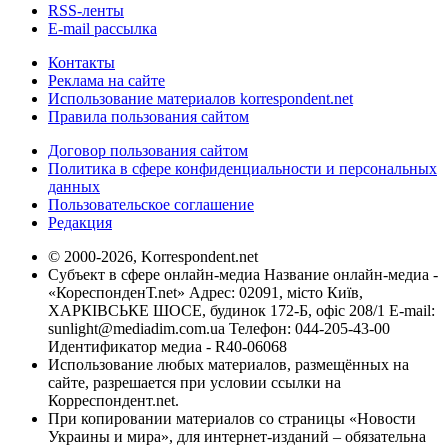
RSS-ленты
E-mail рассылка
Контакты
Реклама на сайте
Использование материалов korrespondent.net
Правила пользования сайтом
Договор пользования сайтом
Политика в сфере конфиденциальности и персональных
данных
Пользовательское соглашение
Редакция
© 2000-2026, Korrespondent.net
Субъект в сфере онлайн-медиа Название онлайн-медиа -
«КореспонденТ.net» Адрес: 02091, місто Київ,
ХАРКІВСЬКЕ ШОСЕ, будинок 172-Б, офіс 208/1 E-mail:
sunlight@mediadim.com.ua
Телефон: 044-205-43-00
Идентификатор медиа - R40-06068
Использование любых материалов, размещённых на
сайте, разрешается при условии ссылки на
Корреспондент.net.
При копировании материалов со страницы «Новости
Украины и мира», для интернет-изданий – обязательна