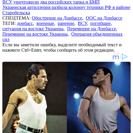
ВСУ уничтожили два российских танка и БМП
Украинская артиллерия разбила колонну техники РФ в районе
Старобельска
СПЕЦТЕМА:
Обострение на Донбассе
,
ООС на Донбассе
ТЕГИ:
донбасс
,
военные
,
ранение
,
ВСУ
,
погибшие
,
ситуация на востоке Украины
,
Перемирие на Донбассе
,
Перемирие на востоке Украины
,
Операция объединенных
сил
Если вы заметили ошибку, выделите необходимый текст и
нажмите Ctrl+Enter, чтобы сообщить об этом редакции.