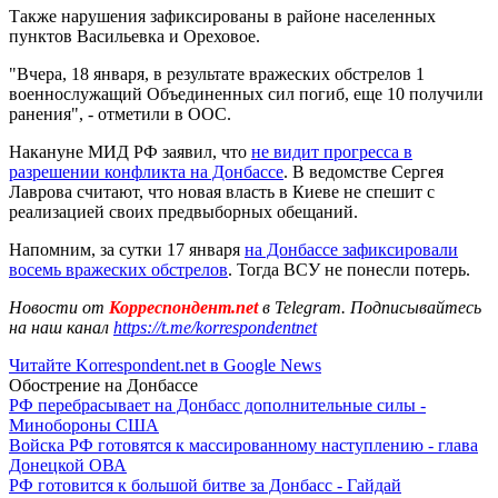
Также нарушения зафиксированы в районе населенных
пунктов Васильевка и Ореховое.
"Вчера, 18 января, в результате вражеских обстрелов 1
военнослужащий Объединенных сил погиб, еще 10 получили
ранения", - отметили в ООС.
Накануне МИД РФ заявил, что
не видит прогресса в
разрешении конфликта на Донбассе
. В ведомстве Сергея
Лаврова считают, что новая власть в Киеве не спешит с
реализацией своих предвыборных обещаний.
Напомним, за сутки 17 января
на Донбассе зафиксировали
восемь вражеских обстрелов
. Тогда ВСУ не понесли потерь.
Новости от
Корреспондент.net
в Telegram. Подписывайтесь
на наш канал
https://t.me/korrespondentnet
Читайте Korrespondent.net в Google News
Обострение на Донбассе
РФ перебрасывает на Донбасс дополнительные силы -
Минобороны США
Войска РФ готовятся к массированному наступлению - глава
Донецкой ОВА
РФ готовится к большой битве за Донбасс - Гайдай