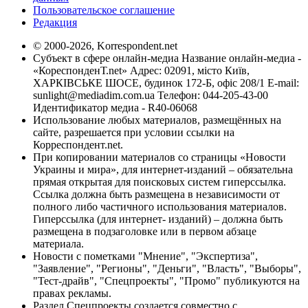
Пользовательское соглашение
Редакция
© 2000-2026, Korrespondent.net
Субъект в сфере онлайн-медиа Название онлайн-медиа -
«КореспонденТ.net» Адрес: 02091, місто Київ,
ХАРКІВСЬКЕ ШОСЕ, будинок 172-Б, офіс 208/1 E-mail:
sunlight@mediadim.com.ua
Телефон: 044-205-43-00
Идентификатор медиа - R40-06068
Использование любых материалов, размещённых на
сайте, разрешается при условии ссылки на
Корреспондент.net.
При копировании материалов со страницы «Новости
Украины и мира», для интернет-изданий – обязательна
прямая открытая для поисковых систем гиперссылка.
Ссылка должна быть размещена в независимости от
полного либо частичного использования материалов.
Гиперссылка (для интернет- изданий) – должна быть
размещена в подзаголовке или в первом абзаце
материала.
Новости с пометками "Мнение", "Экспертиза",
"Заявление", "Регионы", "Деньги", "Власть", "Выборы",
"Тест-драйв", "Спецпроекты", "Промо" публикуются на
правах рекламы.
Раздел Спецпроекты создается совместно с