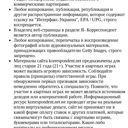
коммерческими партнерами.
Любое копирование, публикация, републикация и
другое распространение информации, которое содержит
ссылку на "Интерфакс-Украина", EPA / UPG, строго
воспрещается.
Владелец веб-страницы в разделе Я- Корреспондент
является автор публикации.
Любое копирование, перепечатка и воспроизведение
фотографий и/или аудиовизуальных материалов,
принадлежащих правообладателю Getty Images, строго
запрещено.
Материалы сайта korrespondent.net предназначены для
лиц старше 21 года (21+). Участие в азартных играх
может вызвать игровую зависимость. Соблюдайте
правила (принципы) ответственной игры. При
обнаружении первых признаков зависимости
немедленно обратитесь к специалисту. Помните, что
участие в азартных играх не может являться источником
доходов или альтернативой работе. Информационный
ресурс korrespondent.net не проводит игры на реальные
и/или виртуальные деньги, сайт не принимает ни в
какой форме оплату ставок и других платежей, которые
связаны/могут быть связаны с азартными играми,
букмекерами или тотализаторами. Какие-либо
материалы на информационном ресурсе