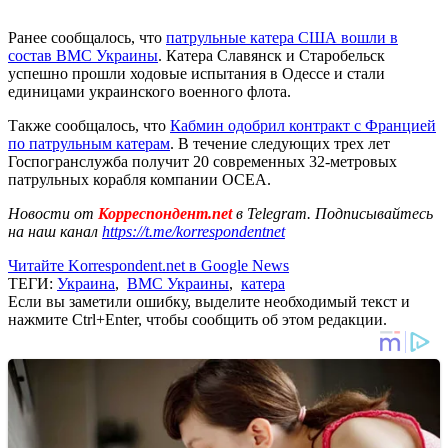
Ранее сообщалось, что
патрульные катера США вошли в
состав ВМС Украины
. Катера Славянск и Старобельск
успешно прошли ходовые испытания в Одессе и стали
единицами украинского военного флота.
Также сообщалось, что
Кабмин одобрил контракт с Францией
по патрульным катерам
. В течение следующих трех лет
Госпогранслужба получит 20 современных 32-метровых
патрульных корабля компании ОСЕА.
Новости от
Корреспондент.net
в Telegram. Подписывайтесь
на наш канал
https://t.me/korrespondentnet
Читайте Korrespondent.net в Google News
ТЕГИ:
Украина
,
ВМС Украины
,
катера
Если вы заметили ошибку, выделите необходимый текст и
нажмите Ctrl+Enter, чтобы сообщить об этом редакции.