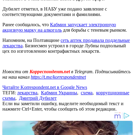
Дубилет отметил, в НАБУ уже подано заявление с
соответствующими документами и фамилиями.
Ранее сообщалось, что
Кабмин запускает электронную
акцизную марку на алкоголь
для борьбы с теневым рынком.
Напомним, на Полтавщине
сеть аптек продавала поддельные
лекарства
. Бизнесмен устроил в городе Лубны подпольный
цех по изготовлению контрафактных лекарств.
Новости от
Корреспондент.net
в Telegram. Подписывайтесь
на наш канал
https://t.me/korrespondentnet
Читайте Korrespondent.net в Google News
ТЕГИ:
лекарства
,
Кабмин Украины
,
схема
,
коррупционные
схемы
,
Дмитрий Дубилет
Если вы заметили ошибку, выделите необходимый текст и
нажмите Ctrl+Enter, чтобы сообщить об этом редакции.