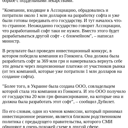
борьбе с поддельными лекарствами.
"Компании, входящие в Ассоциацию, обрадовались и
потратили около 1 млн долларов на разработку софта и уже
были готовы передавать его государству. И тут началось что-
то странное. Неожиданно государство говорит Ассоциации,
что разработанный софт таки не нужен. Вместо этого будет
разрабатываться другой софт - с блокчейном", – написал
министр.
В результате был проведен инвестиционный конкурс, в
котором победила компания из Гонконга. Она должна была
разработать софт за 369 млн грн и намеревалась вернуть себе
эти деньги через лицензионные платежи от участников рынка
(от тех компаний, которые уже потратили 1 млн долларов на
создание софта).
"Более того, в Украине была создана ООО, совладельцем
которой стала эта компания из Гонконга. И это ООО получило
от государства 20 млн грн финансирование, на которые она и
должна была разработать этот софт", – сообщил Дубилет.
По его словам, один из членов комиссии, который принимал
инвестиционное решение, является близким родственником
политика с предыдущего правительства, которого СМИ
обвиняют в очень похожей схеме в другой сфере.