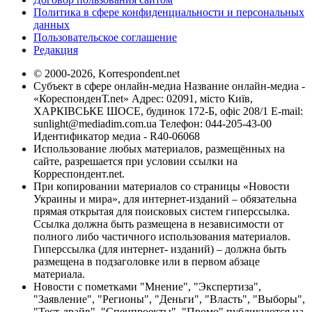
Политика в сфере конфиденциальности и персональных
данных
Пользовательское соглашение
Редакция
© 2000-2026, Korrespondent.net
Субъект в сфере онлайн-медиа Название онлайн-медиа -
«КореспонденТ.net» Адрес: 02091, місто Київ,
ХАРКІВСЬКЕ ШОСЕ, будинок 172-Б, офіс 208/1 E-mail:
sunlight@mediadim.com.ua
Телефон: 044-205-43-00
Идентификатор медиа - R40-06068
Использование любых материалов, размещённых на
сайте, разрешается при условии ссылки на
Корреспондент.net.
При копировании материалов со страницы «Новости
Украины и мира», для интернет-изданий – обязательна
прямая открытая для поисковых систем гиперссылка.
Ссылка должна быть размещена в независимости от
полного либо частичного использования материалов.
Гиперссылка (для интернет- изданий) – должна быть
размещена в подзаголовке или в первом абзаце
материала.
Новости с пометками "Мнение", "Экспертиза",
"Заявление", "Регионы", "Деньги", "Власть", "Выборы",
"Тест-драйв", "Спецпроекты", "Промо" публикуются на