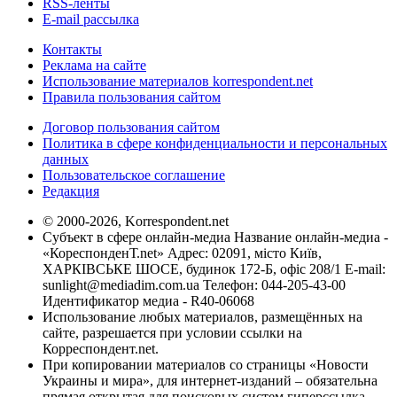
RSS-ленты
E-mail рассылка
Контакты
Реклама на сайте
Использование материалов korrespondent.net
Правила пользования сайтом
Договор пользования сайтом
Политика в сфере конфиденциальности и персональных
данных
Пользовательское соглашение
Редакция
© 2000-2026, Korrespondent.net
Субъект в сфере онлайн-медиа Название онлайн-медиа -
«КореспонденТ.net» Адрес: 02091, місто Київ,
ХАРКІВСЬКЕ ШОСЕ, будинок 172-Б, офіс 208/1 E-mail:
sunlight@mediadim.com.ua
Телефон: 044-205-43-00
Идентификатор медиа - R40-06068
Использование любых материалов, размещённых на
сайте, разрешается при условии ссылки на
Корреспондент.net.
При копировании материалов со страницы «Новости
Украины и мира», для интернет-изданий – обязательна
прямая открытая для поисковых систем гиперссылка.