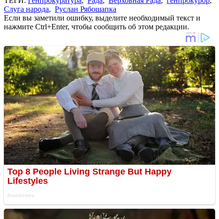
ТЕГИ:
Генпрокуратура
,
Рада
,
Верховная Рада
,
генпрокурор
,
Слуга народа
,
Руслан Рябошапка
Если вы заметили ошибку, выделите необходимый текст и
нажмите Ctrl+Enter, чтобы сообщить об этом редакции.