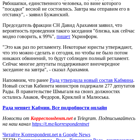
Рябошапки, единственного человека, по вине которого
"посадки" весной не состоялись. Завтра мы отправим его в
отставку", - заявил Бужанский.
Председатель фракции СН Давид Арахамия заявил, что
вероятность проведения такого заседания "близка, как сейчас
модно говорить, к 99%",
пишет
Укринформ.
"Это как раз по регламенту. Некоторые юристы утверждают,
что это можно сделать и сегодня, но чтобы не было потом
никаких обвинений, то будут соблюден полный регламент.
Сейчас многие депутаты поддерживают внеочередное
заседание на завтра", - сказал Арахамия.
Напомним, что ранее
Рада утвердила новый состав Кабмина
.
Новый состав Кабинета министров подержали 277 депутатов
Рады. В правительстве Шмыгаля на своих должностях
остались Аваков, Федоров, Криклий и Малюська.
Рада меняет Кабмин. Все подробности онлайн
Новости от
Корреспондент.net
в Telegram. Подписывайтесь
на наш канал
https://t.me/korrespondentnet
Читайте Korrespondent.net в Google News