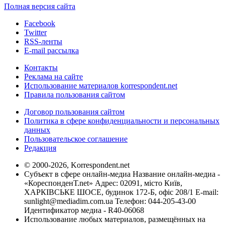
Полная версия сайта
Facebook
Twitter
RSS-ленты
E-mail рассылка
Контакты
Реклама на сайте
Использование материалов korrespondent.net
Правила пользования сайтом
Договор пользования сайтом
Политика в сфере конфиденциальности и персональных
данных
Пользовательское соглашение
Редакция
© 2000-2026, Korrespondent.net
Субъект в сфере онлайн-медиа Название онлайн-медиа -
«КореспонденТ.net» Адрес: 02091, місто Київ,
ХАРКІВСЬКЕ ШОСЕ, будинок 172-Б, офіс 208/1 E-mail:
sunlight@mediadim.com.ua
Телефон: 044-205-43-00
Идентификатор медиа - R40-06068
Использование любых материалов, размещённых на