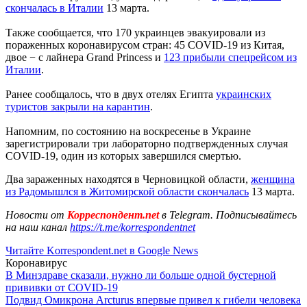
скончалась в Италии
13 марта.
Также сообщается, что 170 украинцев эвакуировали из
пораженных коронавирусом стран: 45 COVID-19 из Китая,
двое − с лайнера Grand Princess и
123 прибыли спецрейсом из
Италии
.
Ранее сообщалось, что в двух отелях Египта
украинских
туристов закрыли на карантин
.
Напомним, по состоянию на воскресенье в Украине
зарегистрировали три лабораторно подтвержденных случая
COVID-19, один из которых завершился смертью.
Два зараженных находятся в Черновицкой области,
женщина
из Радомышлся в Житомирской области скончалась
13 марта.
Новости от
Корреспондент.net
в Telegram. Подписывайтесь
на наш канал
https://t.me/korrespondentnet
Читайте Korrespondent.net в Google News
Коронавирус
В Минздраве сказали, нужно ли больше одной бустерной
прививки от COVID-19
Подвид Омикрона Arcturus впервые привел к гибели человека