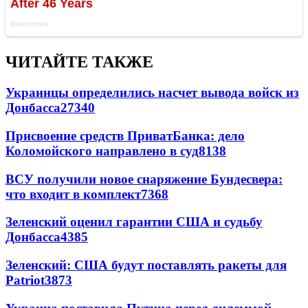
ЧИТАЙТЕ ТАКЖЕ
Украинцы определились насчет вывода войск из
Донбасса
27340
Присвоение средств ПриватБанка: дело
Коломойского направлено в суд
8138
ВСУ получили новое снаряжение Бундесвера:
что входит в комплект
7368
Зеленский оценил гарантии США и судьбу
Донбасса
4385
Зеленский: США будут поставлять ракеты для
Patriot
3873