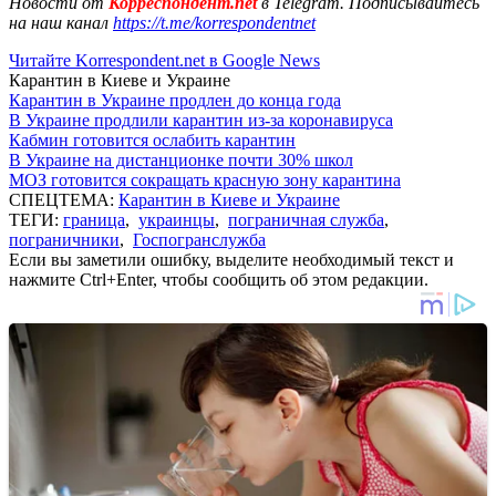
Новости от
Корреспондент.net
в Telegram. Подписывайтесь
на наш канал
https://t.me/korrespondentnet
Читайте Korrespondent.net в Google News
Карантин в Киеве и Украине
Карантин в Украине продлен до конца года
В Украине продлили карантин из-за коронавируса
Кабмин готовится ослабить карантин
В Украине на дистанционке почти 30% школ
МОЗ готовится сокращать красную зону карантина
СПЕЦТЕМА:
Карантин в Киеве и Украине
ТЕГИ:
граница
,
украинцы
,
пограничная служба
,
пограничники
,
Госпогранслужба
Если вы заметили ошибку, выделите необходимый текст и
нажмите Ctrl+Enter, чтобы сообщить об этом редакции.