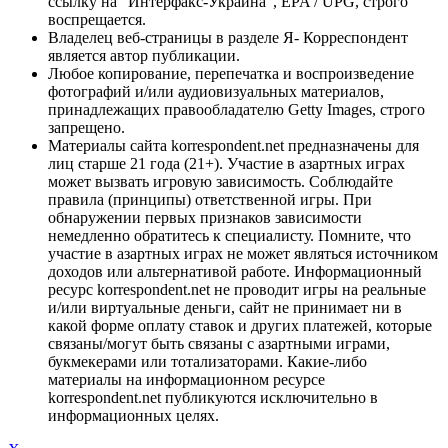
ссылку на "Интерфакс-Украина", EPA / UPG, строго
воспрещается.
Владелец веб-страницы в разделе Я- Корреспондент
является автор публикации.
Любое копирование, перепечатка и воспроизведение
фотографий и/или аудиовизуальных материалов,
принадлежащих правообладателю Getty Images, строго
запрещено.
Материалы сайта korrespondent.net предназначены для
лиц старше 21 года (21+). Участие в азартных играх
может вызвать игровую зависимость. Соблюдайте
правила (принципы) ответственной игры. При
обнаружении первых признаков зависимости
немедленно обратитесь к специалисту. Помните, что
участие в азартных играх не может являться источником
доходов или альтернативой работе. Информационный
ресурс korrespondent.net не проводит игры на реальные
и/или виртуальные деньги, сайт не принимает ни в
какой форме оплату ставок и других платежей, которые
связаны/могут быть связаны с азартными играми,
букмекерами или тотализаторами. Какие-либо
материалы на информационном ресурсе
korrespondent.net публикуются исключительно в
информационных целях.