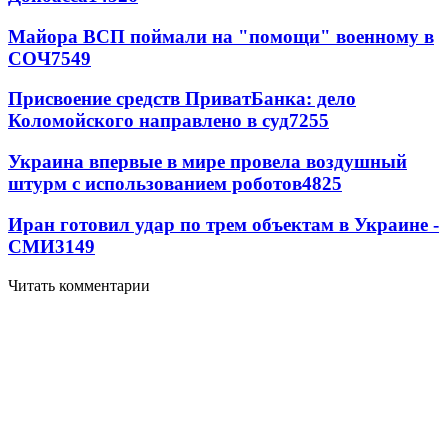
Майора ВСП поймали на "помощи" военному в
СОЧ
7549
Присвоение средств ПриватБанка: дело
Коломойского направлено в суд
7255
Украина впервые в мире провела воздушный
штурм с использованием роботов
4825
Иран готовил удар по трем объектам в Украине -
СМИ
3149
Читать комментарии