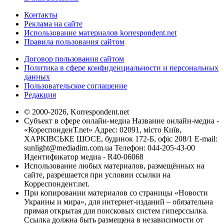
Контакты
Реклама на сайте
Использование материалов korrespondent.net
Правила пользования сайтом
Договор пользования сайтом
Политика в сфере конфиденциальности и персональных
данных
Пользовательское соглашение
Редакция
© 2000-2026, Korrespondent.net
Субъект в сфере онлайн-медиа Название онлайн-медиа -
«КореспонденТ.net» Адрес: 02091, місто Київ,
ХАРКІВСЬКЕ ШОСЕ, будинок 172-Б, офіс 208/1 E-mail:
sunlight@mediadim.com.ua
Телефон: 044-205-43-00
Идентификатор медиа - R40-06068
Использование любых материалов, размещённых на
сайте, разрешается при условии ссылки на
Корреспондент.net.
При копировании материалов со страницы «Новости
Украины и мира», для интернет-изданий – обязательна
прямая открытая для поисковых систем гиперссылка.
Ссылка должна быть размещена в независимости от