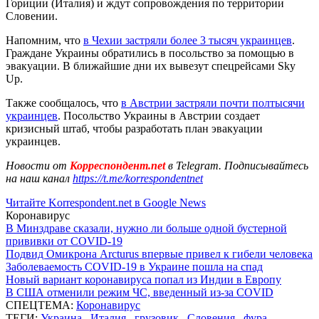
Гориции (Италия) и ждут сопровождения по территории
Словении.
Напомним, что
в Чехии застряли более 3 тысяч украинцев
.
Граждане Украины обратились в посольство за помощью в
эвакуации. В ближайшие дни их вывезут спецрейсами Sky
Up.
Также сообщалось, что
в Австрии застряли почти полтысячи
украинцев
. Посольство Украины в Австрии создает
кризисный штаб, чтобы разработать план эвакуации
украинцев.
Новости от
Корреспондент.net
в Telegram. Подписывайтесь
на наш канал
https://t.me/korrespondentnet
Читайте Korrespondent.net в Google News
Коронавирус
В Минздраве сказали, нужно ли больше одной бустерной
прививки от COVID-19
Подвид Омикрона Arcturus впервые привел к гибели человека
Заболеваемость COVID-19 в Украине пошла на спад
Новый вариант коронавируса попал из Индии в Европу
В США отменили режим ЧС, введенный из-за COVID
СПЕЦТЕМА:
Коронавирус
ТЕГИ:
Украина
,
Италия
,
грузовик
,
Словения
,
фура