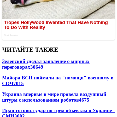
ЧИТАЙТЕ ТАКЖЕ
Зеленский сделал заявление о мирных
переговорах
30649
Майора ВСП поймали на "помощи" военному в
СОЧ
7015
Украина впервые в мире провела воздушный
штурм с использованием роботов
4675
Иран готовил удар по трем объектам в Украине -
СМИ
3002