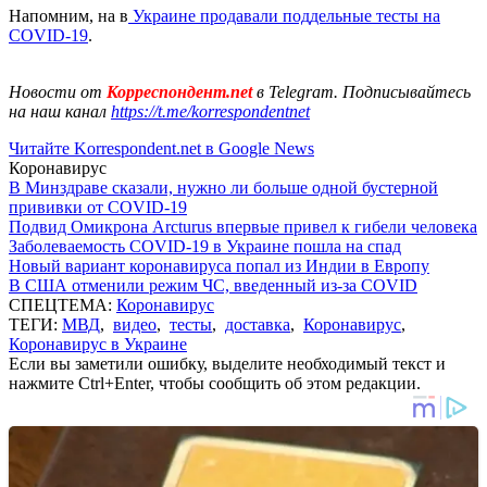
Напомним, на в
Украине продавали поддельные тесты на
COVID-19
.
Новости от
Корреспондент.net
в Telegram. Подписывайтесь
на наш канал
https://t.me/korrespondentnet
Читайте Korrespondent.net в Google News
Коронавирус
В Минздраве сказали, нужно ли больше одной бустерной
прививки от COVID-19
Подвид Омикрона Arcturus впервые привел к гибели человека
Заболеваемость COVID-19 в Украине пошла на спад
Новый вариант коронавируса попал из Индии в Европу
В США отменили режим ЧС, введенный из-за COVID
СПЕЦТЕМА:
Коронавирус
ТЕГИ:
МВД
,
видео
,
тесты
,
доставка
,
Коронавирус
,
Коронавирус в Украине
Если вы заметили ошибку, выделите необходимый текст и
нажмите Ctrl+Enter, чтобы сообщить об этом редакции.