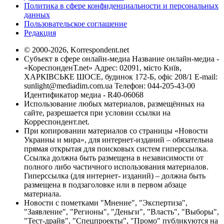
Политика в сфере конфиденциальности и персональных
данных
Пользовательское соглашение
Редакция
© 2000-2026, Korrespondent.net
Субъект в сфере онлайн-медиа Название онлайн-медиа -
«КореспонденТ.net» Адрес: 02091, місто Київ,
ХАРКІВСЬКЕ ШОСЕ, будинок 172-Б, офіс 208/1 E-mail:
sunlight@mediadim.com.ua
Телефон: 044-205-43-00
Идентификатор медиа - R40-06068
Использование любых материалов, размещённых на
сайте, разрешается при условии ссылки на
Корреспондент.net.
При копировании материалов со страницы «Новости
Украины и мира», для интернет-изданий – обязательна
прямая открытая для поисковых систем гиперссылка.
Ссылка должна быть размещена в независимости от
полного либо частичного использования материалов.
Гиперссылка (для интернет- изданий) – должна быть
размещена в подзаголовке или в первом абзаце
материала.
Новости с пометками "Мнение", "Экспертиза",
"Заявление", "Регионы", "Деньги", "Власть", "Выборы",
"Тест-драйв", "Спецпроекты", "Промо" публикуются на