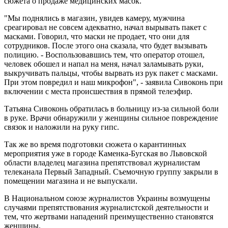
сюжета о продаже медицинских масок.
"Мы поднялись в магазин, увидев камеру, мужчина
среагировал не совсем адекватно, начал вырывать пакет с
масками. Говорил, что маски не продает, что они для
сотрудников. После этого она сказала, что будет вызывать
полицию. - Воспользовавшись тем, что оператор отошел,
человек обошел и напал на меня, начал заламывать руки,
выкручивать пальцы, чтобы вырвать из рук пакет с масками.
При этом повредил и наш микрофон", - заявила Сивоконь при
включении с места происшествия в прямой телеэфир.
Татьяна Сивоконь обратилась в больницу из-за сильной боли
в руке. Врачи обнаружили у женщины сильное повреждение
связок и наложили на руку гипс.
Так же во время подготовки сюжета о карантинных
мероприятия уже в городе Каменка-Бугская во Львовской
области владелец магазина препятствовал журналистам
телеканала Первый Западный. Съемочную группу закрыли в
помещении магазина и не выпускали.
В Национальном союзе журналистов Украины возмущены
случаями препятствования журналистской деятельности и
тем, что жертвами нападений преимущественно становятся
женщины.