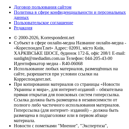
Договор пользования сайтом
Политика в сфере конфиденциальности и персональных
данных
Пользовательское соглашение
Редакция
© 2000-2026, Korrespondent.net
Субъект в сфере онлайн-медиа Название онлайн-медиа -
«КореспонденТ.net» Адрес: 02091, місто Київ,
ХАРКІВСЬКЕ ШОСЕ, будинок 172-Б, офіс 208/1 E-mail:
sunlight@mediadim.com.ua
Телефон: 044-205-43-00
Идентификатор медиа - R40-06068
Использование любых материалов, размещённых на
сайте, разрешается при условии ссылки на
Корреспондент.net.
При копировании материалов со страницы «Новости
Украины и мира», для интернет-изданий – обязательна
прямая открытая для поисковых систем гиперссылка.
Ссылка должна быть размещена в независимости от
полного либо частичного использования материалов.
Гиперссылка (для интернет- изданий) – должна быть
размещена в подзаголовке или в первом абзаце
материала.
Новости с пометками "Мнение", "Экспертиза",