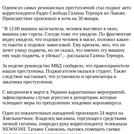
Одним из самых резонансных преступлений стал поджог авто
корреспондента Радио Свобода Галины Терещук во Львове.
Происшествие произошло в ночь на 30 января.
"В 12:00 машина засигналила, человек выглянул в окно,
машина уже горела. Соседи тоже это увидели. По фрагментам
видео увидели, что подошел человек в маске, положил какие-
то пакеты и подожог зажигалкой. Ему кричали, мол, что он
хочет улицу поджечь, но он сказал, что именно эту машину
ему надо поджечь, и убежал", - рассказала Галина Терещук.
За неделю руководство МВД сообщило, что правоохранители
нашли преступника. Поджигателем оказался студент. Также
следствие настаивает, что установило и организатора и
заказчика преступления.
С введением в марте в Украине карантинных мероприятий,
зафиксированы случаи агрессии к репортерам, которые
освещают меры по преодолению эпидемии коронавируса.
Один из показательных нападений произошло 24 марта на
Хмельнитчине. Владелец магазина, торгующего средствами
личной гигиены, повредил руку корреспонденту телеканала
NEWSONE Татьяне Сивоконь, пытаясь помешать съемке