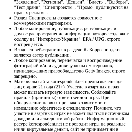
"Заявление", "Регионы", "Деньги", "Власть", "Выборы",
"Тест-драйв", "Спецпроекты", "Промо" публикуются на
правах рекламы.
Раздел Спецпроекты создается совместно с
коммерческими партнерами.
Любое копирование, публикация, републикация и
другое распространение информации, которое содержит
ссылку на "Интерфакс-Украина", EPA / UPG, строго
воспрещается.
Владелец веб-страницы в разделе Я- Корреспондент
является автор публикации.
Любое копирование, перепечатка и воспроизведение
фотографий и/или аудиовизуальных материалов,
принадлежащих правообладателю Getty Images, строго
запрещено.
Материалы сайта korrespondent.net предназначены для
лиц старше 21 года (21+). Участие в азартных играх
может вызвать игровую зависимость. Соблюдайте
правила (принципы) ответственной игры. При
обнаружении первых признаков зависимости
немедленно обратитесь к специалисту. Помните, что
участие в азартных играх не может являться источником
доходов или альтернативой работе. Информационный
ресурс korrespondent.net не проводит игры на реальные
и/или виртуальные деньги, сайт не принимает ни в