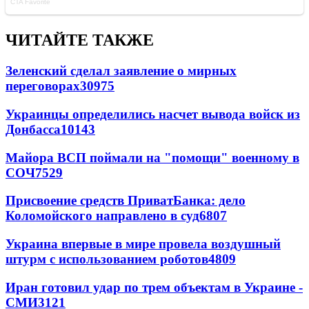
ЧИТАЙТЕ ТАКЖЕ
Зеленский сделал заявление о мирных
переговорах
30975
Украинцы определились насчет вывода войск из
Донбасса
10143
Майора ВСП поймали на "помощи" военному в
СОЧ
7529
Присвоение средств ПриватБанка: дело
Коломойского направлено в суд
6807
Украина впервые в мире провела воздушный
штурм с использованием роботов
4809
Иран готовил удар по трем объектам в Украине -
СМИ
3121