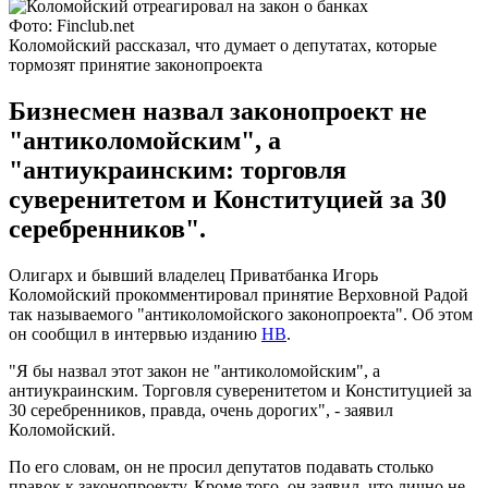
Фото: Finclub.net
Коломойский рассказал, что думает о депутатах, которые
тормозят принятие законопроекта
Бизнесмен назвал законопроект не
"антиколомойским", а
"антиукраинским: торговля
суверенитетом и Конституцией за 30
серебренников".
Олигарх и бывший владелец Приватбанка Игорь
Коломойский прокомментировал принятие Верховной Радой
так называемого "антиколомойского законопроекта". Об этом
он сообщил в интервью изданию
НВ
.
"Я бы назвал этот закон не "антиколомойским", а
антиукраинским. Торговля суверенитетом и Конституцией за
30 серебренников, правда, очень дорогих", - заявил
Коломойский.
По его словам, он не просил депутатов подавать столько
правок к законопроекту. Кроме того, он заявил, что лично не