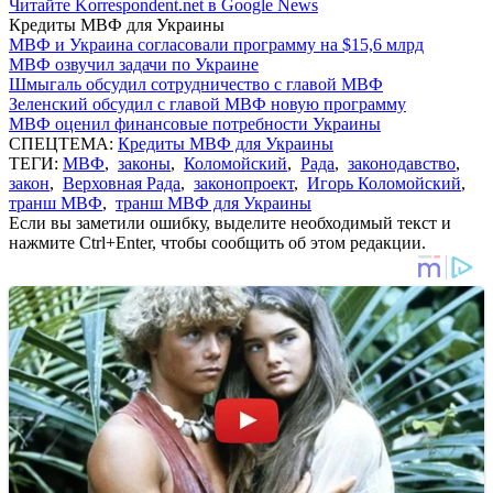
Читайте Korrespondent.net в Google News
Кредиты МВФ для Украины
МВФ и Украина согласовали программу на $15,6 млрд
МВФ озвучил задачи по Украине
Шмыгаль обсудил сотрудничество с главой МВФ
Зеленский обсудил с главой МВФ новую программу
МВФ оценил финансовые потребности Украины
СПЕЦТЕМА:
Кредиты МВФ для Украины
ТЕГИ:
МВФ
,
законы
,
Коломойский
,
Рада
,
законодавство
,
закон
,
Верховная Рада
,
законопроект
,
Игорь Коломойский
,
транш МВФ
,
транш МВФ для Украины
Если вы заметили ошибку, выделите необходимый текст и
нажмите Ctrl+Enter, чтобы сообщить об этом редакции.