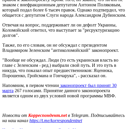
знаком с внефракционным депутатом Антоном Поляковым,
который подал более 6 тысяч правок. Однако подтвердил, что
общается с депутатом Слуги народа Александром Дубинским.
Отвечая на вопрос, поддерживает ли он дефолт Украины,
Коломойский ответил, что выступает за "ресруктуризацию
долгов".
Также, по его словам, он не обсуждал с президентом
Владимиром Зеленским "антиколомойский" законопроект.
"Вообще не обсуждал. Люди (то есть украинская власть во
главе с Зеленским - ред.) выбрали свой путь. И это путь в
никуда, что показал опыт предшественников: Яценюка,
Порошенко, Гройсмана и Гончарука", - рассказал он.
Напомним, в первом чтении
законопроект был принят 30
марта
267 голосами. Принятие данного законопроекта
является одним из двух условий новой программы МВФ.
Новости от
Корреспондент.net
в Telegram. Подписывайтесь
на наш канал
https://t.me/korrespondentnet