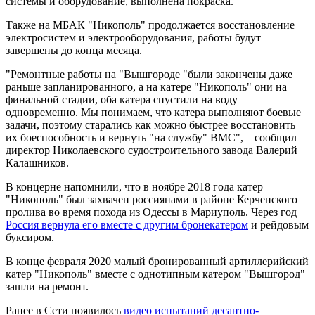
системы и оборудование, выполнена покраска.
Также на МБАК "Никополь" продолжается восстановление
электросистем и электрооборудования, работы будут
завершены до конца месяца.
"Ремонтные работы на "Вышгороде "были закончены даже
раньше запланированного, а на катере "Никополь" они на
финальной стадии, оба катера спустили на воду
одновременно. Мы понимаем, что катера выполняют боевые
задачи, поэтому старались как можно быстрее восстановить
их боеспособность и вернуть "на службу" ВМС", – сообщил
директор Николаевского судостроительного завода Валерий
Калашников.
В концерне напомнили, что в ноябре 2018 года катер
"Никополь" был захвачен россиянами в районе Керченского
пролива во время похода из Одессы в Мариуполь. Через год
Россия вернула его вместе с другим бронекатером
и рейдовым
буксиром.
В конце февраля 2020 малый бронированный артиллерийский
катер "Никополь" вместе с однотипным катером "Вышгород"
зашли на ремонт.
Ранее в Сети появилось
видео испытаний десантно-