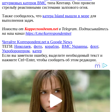
штурмовых катеров ВМС
типа Кентавр. Они провели
стрельбу реактивными системами залпового огня.
Также сообщалось, что
катера Island вышли в море
для
выполнения задач.
Новости от
Корреспондент.net
в Telegram. Подписывайтесь
на наш канал
https://t.me/korrespondentnet
Читайте Korrespondent.net в Google News
ТЕГИ:
Николаев
,
фото
,
корабли
,
ВМС Украины
,
флот
,
Укроборонпром
,
катер
Если вы заметили ошибку, выделите необходимый текст и
нажмите Ctrl+Enter, чтобы сообщить об этом редакции.