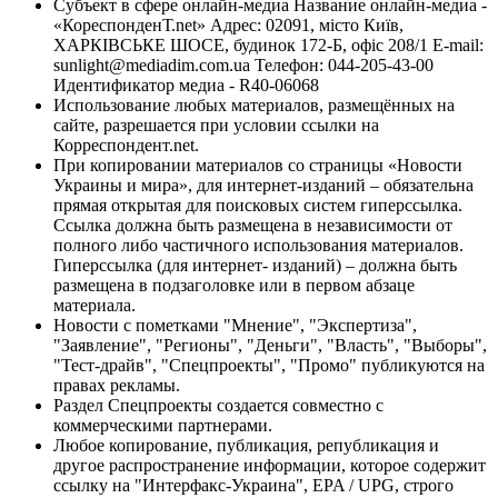
Субъект в сфере онлайн-медиа Название онлайн-медиа -
«КореспонденТ.net» Адрес: 02091, місто Київ,
ХАРКІВСЬКЕ ШОСЕ, будинок 172-Б, офіс 208/1 E-mail:
sunlight@mediadim.com.ua
Телефон: 044-205-43-00
Идентификатор медиа - R40-06068
Использование любых материалов, размещённых на
сайте, разрешается при условии ссылки на
Корреспондент.net.
При копировании материалов со страницы «Новости
Украины и мира», для интернет-изданий – обязательна
прямая открытая для поисковых систем гиперссылка.
Ссылка должна быть размещена в независимости от
полного либо частичного использования материалов.
Гиперссылка (для интернет- изданий) – должна быть
размещена в подзаголовке или в первом абзаце
материала.
Новости с пометками "Мнение", "Экспертиза",
"Заявление", "Регионы", "Деньги", "Власть", "Выборы",
"Тест-драйв", "Спецпроекты", "Промо" публикуются на
правах рекламы.
Раздел Спецпроекты создается совместно с
коммерческими партнерами.
Любое копирование, публикация, републикация и
другое распространение информации, которое содержит
ссылку на "Интерфакс-Украина", EPA / UPG, строго