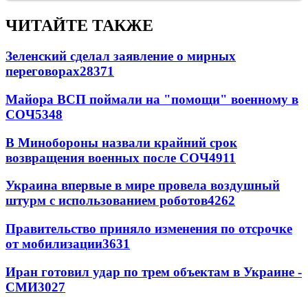
ЧИТАЙТЕ ТАКЖЕ
Зеленский сделал заявление о мирных
переговорах
28371
Майора ВСП поймали на "помощи" военному в
СОЧ
5348
В Минобороны назвали крайний срок
возвращения военных после СОЧ
4911
Украина впервые в мире провела воздушный
штурм с использованием роботов
4262
Правительство приняло изменения по отсрочке
от мобилизации
3631
Иран готовил удар по трем объектам в Украине -
СМИ
3027