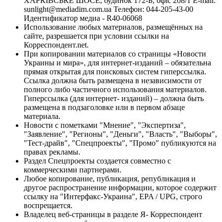
ХАРКІВСЬКЕ ШОСЕ, будинок 172-Б, офіс 208/1 E-mail:
sunlight@mediadim.com.ua
Телефон: 044-205-43-00
Идентификатор медиа - R40-06068
Использование любых материалов, размещённых на
сайте, разрешается при условии ссылки на
Корреспондент.net.
При копировании материалов со страницы «Новости
Украины и мира», для интернет-изданий – обязательна
прямая открытая для поисковых систем гиперссылка.
Ссылка должна быть размещена в независимости от
полного либо частичного использования материалов.
Гиперссылка (для интернет- изданий) – должна быть
размещена в подзаголовке или в первом абзаце
материала.
Новости с пометками "Мнение", "Экспертиза",
"Заявление", "Регионы", "Деньги", "Власть", "Выборы",
"Тест-драйв", "Спецпроекты", "Промо" публикуются на
правах рекламы.
Раздел Спецпроекты создается совместно с
коммерческими партнерами.
Любое копирование, публикация, републикация и
другое распространение информации, которое содержит
ссылку на "Интерфакс-Украина", EPA / UPG, строго
воспрещается.
Владелец веб-страницы в разделе Я- Корреспондент