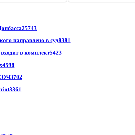
Донбасса
25743
кого направлено в суд
8381
 входит в комплект
5423
х
4598
 СОЧ
3702
riot
3361