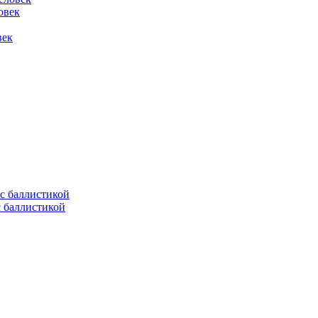
овек
век
с баллистикой