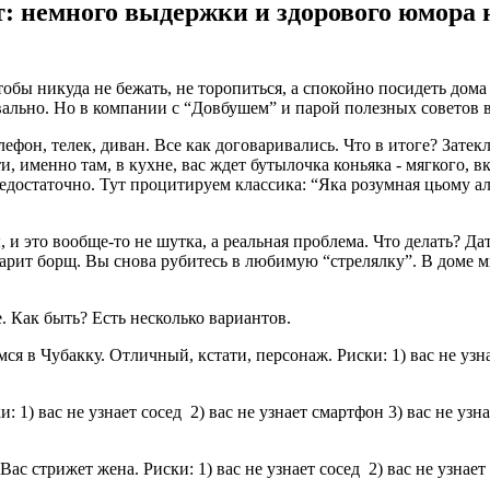
: немного выдержки и здорового юмора н
чтобы никуда не бежать, не торопиться, а спокойно посидеть дом
уквально. Но в компании с “Довбушем” и парой полезных советов
лефон, телек, диван. Все как договаривались. Что в итоге? Зат
ти, именно там, в кухне, вас ждет бутылочка коньяка - мягкого, 
едостаточно. Тут процитируем классика: “Яка розумная цьому ал
 и это вообще-то не шутка, а реальная проблема. Что делать? Д
варит борщ. Вы снова рубитесь в любимую “стрелялку”. В доме м
. Как быть? Есть несколько вариантов.
ся в Чубакку. Отличный, кстати, персонаж. Риски: 1) вас не узн
: 1) вас не узнает сосед 2) вас не узнает смартфон 3) вас не узн
стрижет жена. Риски: 1) вас не узнает сосед 2) вас не узнает см