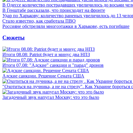
В Одессе количество пострадавших увеличилось до восьми чел
В Генштабе рассказали, что происходит на фронте
Удар по Харькову: количество раненых увеличилось до 13 чело
Стало известно, как сработала ПВО
Россияне обстреляли многоэтажки в Харькове, есть погибшие
Сюжеты
Итоги 08.08: Patriot будет и минус два НПЗ
Итоги 07.08: "Адские" санкции и "парад" дронов
Адские санкции. Решение Сената США
"Охотиться на лучника, а не на стрелу". Как Украине бороться 
Загадочный звук напугал Москву: что это было