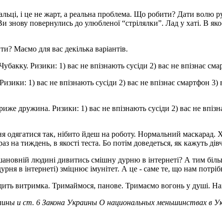
альці, і це не жарт, а реальна проблема. Що робити? Дати волю р
Ви знову повернулись до улюбленої “стрілялки”. Лад у хаті. В як
ти? Маємо для вас декілька варіантів.
убакку. Ризики: 1) вас не впізнають сусіди 2) вас не впізнає см
зики: 1) вас не впізнають сусіди 2) вас не впізнає смартфон 3) в
иже дружина. Ризики: 1) вас не впізнають сусіди 2) вас не впізна
 одягатися так, нібито йдеш на роботу. Нормальний маскарад. Хо
на тиждень, в якості теста. Бо потім доведеться, як кажуть дівча
 шановній людині дивитись смішну дурню в інтернеті? А тим більш
рня в інтернеті) зміцнює імунітет. А це - саме те, що нам потріб
авадить витримка. Тримаймося, панове. Тримаємо вогонь у душі. 
ины и ст. 6 Закона Украины О национальных меньшинствах в У