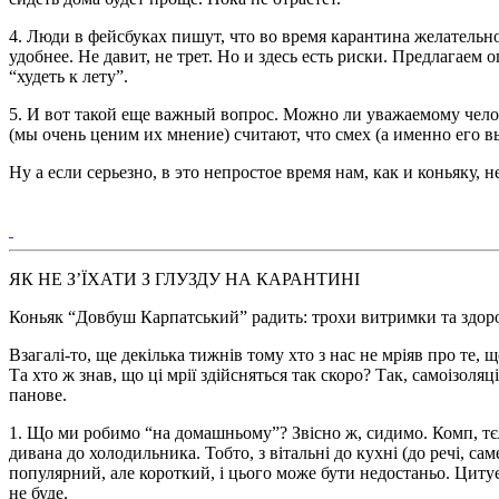
4. Люди в фейсбуках пишут, что во время карантина желательн
удобнее. Не давит, не трет. Но и здесь есть риски. Предлагае
“худеть к лету”.
5. И вот такой еще важный вопрос. Можно ли уважаемому челов
(мы очень ценим их мнение) считают, что смех (а именно его в
Ну а если серьезно, в это непростое время нам, как и коньяку
ЯК НЕ З’ЇХАТИ З ГЛУЗДУ НА КАРАНТИНІ
Коньяк “Довбуш Карпатський” радить: трохи витримки та здоро
Взагалі-то, ще декілька тижнів тому хто з нас не мріяв про те, 
Та хто ж знав, що ці мрії здійсняться так скоро? Так, самоізол
панове.
1. Що ми робимо “на домашньому”? Звісно ж, сидимо. Комп, тє
дивана до холодильника. Тобто, з вітальні до кухні (до речі, са
популярний, але короткий, і цього може бути недостаньо. Цитуєм
не буде.