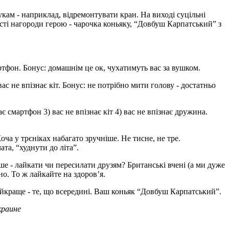
укам - наприклад, відремонтувати кран. На виході суцільні
ості нагороди герою - чарочка коньяку, “Довбуш Карпатський” з
артфон. Бонус: домашнім це ок, чухатимуть вас за вушком.
ас не впізнає кіт. Бонус: не потрібно мити голову - достатньо
є смартфон 3) вас не впізнає кіт 4) вас не впізнає дружина.
ча у трєніках набагато зручніше. Не тисне, не тре.
та, “худнути до літа”.
е - лайкати чи пересилати друзям? Британські вчені (а ми дуже
но. То ж лайкайте на здоров’я.
Найкраще - те, що всередині. Ваш коньяк “Довбуш Карпатський”.
краине