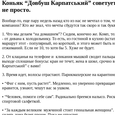
Коньяк “Довбуш Карпатський” советует
не просто.
Вообще-то, еще пару недель назад кто из нас не мечтал о том, 
компании? Кто же знал, что мечты сбудутся так скоро и так б
1. Что мы делаем “на домашнем”? Сидим, конечно же. Комп, те
- от дивана к холодильнику. То есть, из гостиной в кухню (кста
маршрут этот - популярный, но короткий, и этого может быть н
отжиманий. Если не 10, то хотя бы 5. Хуже не будет.
2. От клацанья на телефоне и кликания мышкой сводит пальцы,
выходе сплошные бонусы: кран не течет, жена в шоке, срочно 
Карпатський” с вами!
3. Время идет, волосы отрастают. Парикмахерские на карантине
• “Фиг с ним, пусть растет”. Медленно, но уверенно превращаем
нравится, узнают, чешут вас за ушком.
• “Человек, помоги себе сам”. Радикально бреемся налысо. Риски
спиртовой салфеткой.
• “За каждым великим мужчиной стоит гениальная женщина”. Вас 
сидеть дома будет проще. Пока не отрастет.