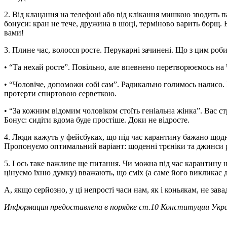
2. Від клацання на телефоні або від клікання мишкою зводить п
бонуси: кран не тече, дружина в шоці, терміново варить борщ. 
вами!
3. Плине час, волосся росте. Перукарні зачинені. Що з цим роби
• “Та нехай росте”. Повільно, але впевнено перетворюємось на Ч
• “Чоловіче, допоможи собі сам”. Радикально голимось налисо. Ри
протерти спиртовою серветкою.
• “За кожним відомим чоловіком стоїть геніальна жінка”. Вас стр
Бонус: сидіти вдома буде простіше. Доки не відросте.
4. Люди кажуть у фейсбуках, що під час карантину бажано щодня
Пропонуємо оптимальний варіант: щоденні трєніки та джинси раз 
5. І ось таке важливе ще питання. Чи можна під час карантину
цінуємо їхню думку) вважають, що сміх (а саме його викликає ду
А, якщо серйозно, у ці непрості часи нам, як і коньякам, не з
Информация предоставлена в порядке ст.10 Конституции Укра