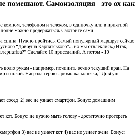
е помешают. Самоизоляция - это ох как
а с компом, телефоном и телеком, в одиночку или в приятной
 вполне можно продержаться. Смотрите сами:
екла спина. Нужно пройтись. Самый популярный маршрут сейчас
вкусного “Довбуша Карпатського”... но мы отвлеклись.) Итак,
ьтернатіва?” Сделайте 10 приседаний. А потом - 10
ать волю рукам - например, починить вечно текущий кран. На
ир и покой. Награда герою - рюмочка коньяка, “Довбуш
ает сосед 2) вас не узнает смартфон. Бонус: домашним
ает кот. Бонус: не нужно мыть голову - достаточно протереть
артфон 3) вас не узнает кот 4) вас не узнает жена. Бонус: