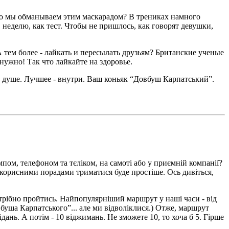
кого мы обманываем этим маскарадом? В трениках намного
 неделю, как тест. Чтобы не пришлось, как говорят девушки,
тем более - лайкать и пересылать друзьям? Британские ученые
нужно! Так что лайкайте на здоровье.
ь в душе. Лучшее - внутри. Ваш коньяк “Довбуш Карпатський”.
омпом, телефоном та тєліком, на самоті або у приємній компанії?
ма корисними порадами триматися буде простіше. Ось дивіться,
трібно пройтись. Найпопулярніший маршрут у наші часи - від
овбуша Карпатського”... але ми відволіклися.) Отже, маршрут
ань. А потім - 10 віджимань. Не зможете 10, то хоча б 5. Гірше