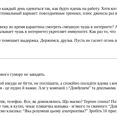
о каждый день одеваться так, как будто идешь на работу. Хотя 
м оптимальный вариант: повседневные треники, плюс джинсы раз в
еку во время карантина смотреть смешную чушь в интернете? А 
ызывает чушь в интернете) укрепляет иммунитет. Как раз то, что 
, не помешает выдержка. Держимся, друзья. Пусть не гаснет огон
вого гумору не завадять.
щоб нікуди не бігти, не поспішати, а спокійно посидіти вдома з к
яція - це нудно й важко. Але у компанії з “Довбушем” та декілько
лік, телефон. Все, як домовлялись. Що маємо? Терпне спина? По
ме там, в кухні, чекає пляшечка коньяка - м’якого та смачного “Д
о класика: “Яка розумная цьому альтернатіва?” Зробіть 10 присід