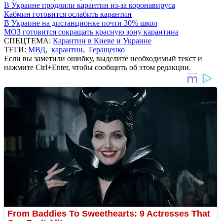
В Украине продлили карантин из-за коронавируса
Кабмин готовится ослабить карантин
В Украине на дистанционке почти 30% школ
МОЗ готовится сокращать красную зону карантина
СПЕЦТЕМА:
Карантин в Киеве и Украине
ТЕГИ:
МВД
,
карантин
,
Геращенко
Если вы заметили ошибку, выделите необходимый текст и
нажмите Ctrl+Enter, чтобы сообщить об этом редакции.