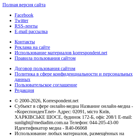
Полная версия сайта
Facebook
Twitter
RSS-ленты
E-mail рассылка
Контакты
Реклама на сайте
Использование материалов korrespondent.net
Правила пользования сайтом
Договор пользования сайтом
Политика в сфере конфиденциальности и персональных
данных
Пользовательское соглашение
Редакция
© 2000-2026, Korrespondent.net
Субъект в сфере онлайн-медиа Название онлайн-медиа -
«КореспонденТ.net» Адрес: 02091, місто Київ,
ХАРКІВСЬКЕ ШОСЕ, будинок 172-Б, офіс 208/1 E-mail:
sunlight@mediadim.com.ua
Телефон: 044-205-43-00
Идентификатор медиа - R40-06068
Использование любых материалов, размещённых на