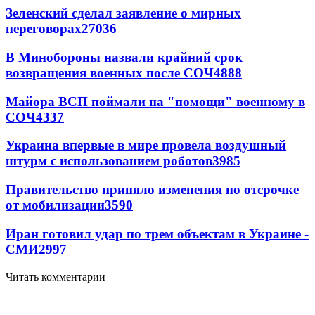
Зеленский сделал заявление о мирных
переговорах
27036
В Минобороны назвали крайний срок
возвращения военных после СОЧ
4888
Майора ВСП поймали на "помощи" военному в
СОЧ
4337
Украина впервые в мире провела воздушный
штурм с использованием роботов
3985
Правительство приняло изменения по отсрочке
от мобилизации
3590
Иран готовил удар по трем объектам в Украине -
СМИ
2997
Читать комментарии