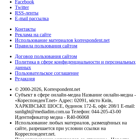
Facebook
Twitter
RSS-ленты
E-mail рассылка
Контакты
Реклама на сайте
Использование материалов korrespondent.net
Правила пользования сайтом
Договор пользования сайтом
Политика в сфере конфиденциальности и персональных
данных
Пользовательское соглашение
Редакция
© 2000-2026, Korrespondent.net
Субъект в сфере онлайн-медиа Название онлайн-медиа -
«КореспонденТ.net» Адрес: 02091, місто Київ,
ХАРКІВСЬКЕ ШОСЕ, будинок 172-Б, офіс 208/1 E-mail:
sunlight@mediadim.com.ua
Телефон: 044-205-43-00
Идентификатор медиа - R40-06068
Использование любых материалов, размещённых на
сайте, разрешается при условии ссылки на
Корреспондент.net.