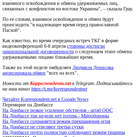
взаимного освобождения и обмена удерживаемых лиц,
связанных с конфликтом на востоке Украины", – сказала Грау.
По ее словам, взаимное освобождение и обмен будут
происходить "в надлежащее время перед православной
Пасхой".
Как известно, во время очередных встреч ТКГ в форме
видеоконференций 6-8 апреля
стороны достигли
принципиальной договоренности
о следующем этапе обмена
удерживаемыми лицами ближайшее время.
Также на этой неделе омбудсмен
Людмила Денисова
анонсировала обмен
"всех на всех".
Новости от
Корреспондент.net
в Telegram. Подписывайтесь
на наш канал
https://t.me/korrespondentnet
Читайте Korrespondent.net в Google News
Перемирие на Донбассе
На Донбассе резкое усиление обстрелов - штаб ООС
На Донбассе три недели нет потерь - Минобороны
На Донбассе сохраняется режим прекращения огня
На Донбассе не стреляют третьи сутки
На Донбассе почти полностью соблюдают режим тишины