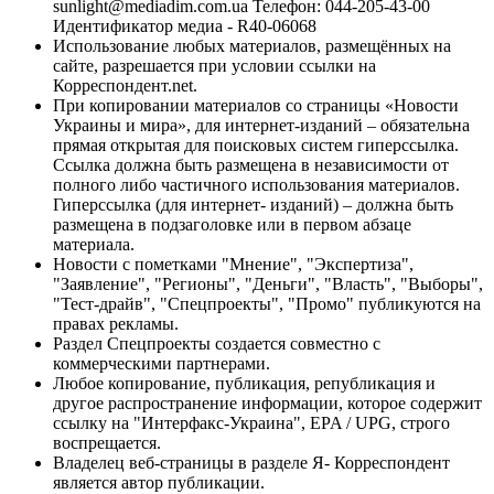
sunlight@mediadim.com.ua
Телефон: 044-205-43-00
Идентификатор медиа - R40-06068
Использование любых материалов, размещённых на
сайте, разрешается при условии ссылки на
Корреспондент.net.
При копировании материалов со страницы «Новости
Украины и мира», для интернет-изданий – обязательна
прямая открытая для поисковых систем гиперссылка.
Ссылка должна быть размещена в независимости от
полного либо частичного использования материалов.
Гиперссылка (для интернет- изданий) – должна быть
размещена в подзаголовке или в первом абзаце
материала.
Новости с пометками "Мнение", "Экспертиза",
"Заявление", "Регионы", "Деньги", "Власть", "Выборы",
"Тест-драйв", "Спецпроекты", "Промо" публикуются на
правах рекламы.
Раздел Спецпроекты создается совместно с
коммерческими партнерами.
Любое копирование, публикация, републикация и
другое распространение информации, которое содержит
ссылку на "Интерфакс-Украина", EPA / UPG, строго
воспрещается.
Владелец веб-страницы в разделе Я- Корреспондент
является автор публикации.