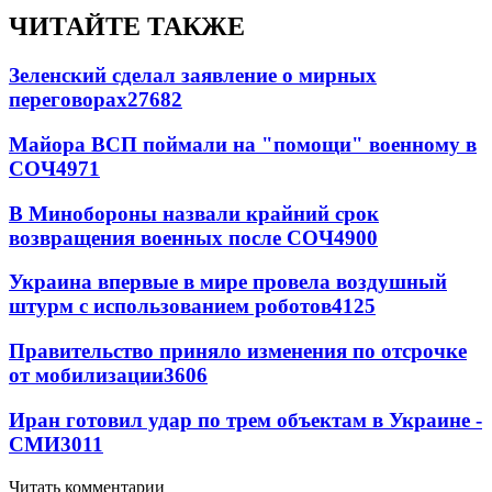
ЧИТАЙТЕ ТАКЖЕ
Зеленский сделал заявление о мирных
переговорах
27682
Майора ВСП поймали на "помощи" военному в
СОЧ
4971
В Минобороны назвали крайний срок
возвращения военных после СОЧ
4900
Украина впервые в мире провела воздушный
штурм с использованием роботов
4125
Правительство приняло изменения по отсрочке
от мобилизации
3606
Иран готовил удар по трем объектам в Украине -
СМИ
3011
Читать комментарии