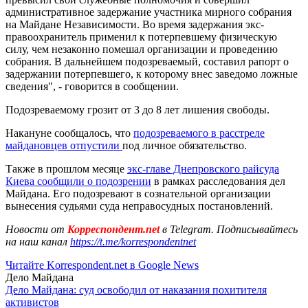
административное задержание участника мирного собрания
на Майдане Независимости. Во время задержания экс-
правоохранитель применил к потерпевшему физическую
силу, чем незаконно помешал организации и проведению
собрания. В дальнейшем подозреваемый, составил рапорт о
задержании потерпевшего, к которому внес заведомо ложные
сведения", - говорится в сообщении.
Подозреваемому грозит от 3 до 8 лет лишения свободы.
Накануне сообщалось, что
подозреваемого в расстреле
майдановцев отпустили
под личное обязательство.
Также в прошлом месяце
экс-главе Днепровского райсуда
Киева сообщили о подозрении
в рамках расследования дел
Майдана. Его подозревают в сознательной организации
вынесения судьями суда неправосудных постановлений.
Новости от
Корреспондент.net
в Telegram. Подписывайтесь
на наш канал
https://t.me/korrespondentnet
Читайте Korrespondent.net в Google News
Дело Майдана
Дело Майдана: суд освободил от наказания похитителя
активистов