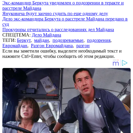
Экс-командир Беркута уведомлен о подозрении в теракте и
расстреле Майдана
Януковича будут заочно судить по еще одному делу
Дело экс-командира Беркута о расстреле Майдана передано в
суд
Прокуроры отчитались о расследованиях дел Майдана
СПЕЦТЕМА:
Дело Майдана
ТЕГИ:
Беркут
,
майдан
,
подозреваемые
,
подозрения
,
Евромайдан
,
Разгон Евромайдана
,
разгон
Если вы заметили ошибку, выделите необходимый текст и
нажмите Ctrl+Enter, чтобы сообщить об этом редакции.