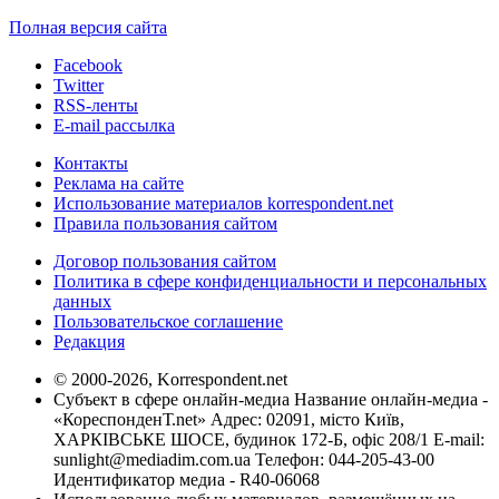
Полная версия сайта
Facebook
Twitter
RSS-ленты
E-mail рассылка
Контакты
Реклама на сайте
Использование материалов korrespondent.net
Правила пользования сайтом
Договор пользования сайтом
Политика в сфере конфиденциальности и персональных
данных
Пользовательское соглашение
Редакция
© 2000-2026, Korrespondent.net
Субъект в сфере онлайн-медиа Название онлайн-медиа -
«КореспонденТ.net» Адрес: 02091, місто Київ,
ХАРКІВСЬКЕ ШОСЕ, будинок 172-Б, офіс 208/1 E-mail:
sunlight@mediadim.com.ua
Телефон: 044-205-43-00
Идентификатор медиа - R40-06068