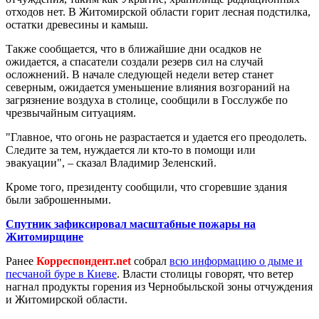
отходов нет. В Житомирской области горит лесная подстилка,
остатки древесины и камыш.
Также сообщается, что в ближайшие дни осадков не
ожидается, а спасатели создали резерв сил на случай
осложнений. В начале следующей недели ветер станет
северным, ожидается уменьшение влияния возгораний на
загрязнение воздуха в столице, сообщили в Госслужбе по
чрезвычайным ситуациям.
"Главное, что огонь не разрастается и удается его преодолеть.
Следите за тем, нуждается ли кто-то в помощи или
эвакуации", – сказал Владимир Зеленский.
Кроме того, президенту сообщили, что сгоревшие здания
были заброшенными.
Спутник зафиксировал масштабные пожары на
Житомирщине
Ранее
Корреспондент.net
собрал
всю информацию о дыме и
песчаной буре в Киеве
. Власти столицы говорят, что ветер
нагнал продукты горения из Чернобыльской зоны отчуждения
и Житомирской области.