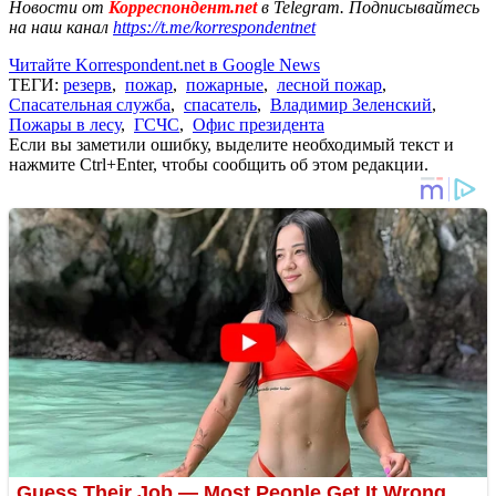
Новости от
Корреспондент.net
в Telegram. Подписывайтесь
на наш канал
https://t.me/korrespondentnet
Читайте Korrespondent.net в Google News
ТЕГИ:
резерв
,
пожар
,
пожарные
,
лесной пожар
,
Спасательная служба
,
спасатель
,
Владимир Зеленский
,
Пожары в лесу
,
ГСЧС
,
Офис президента
Если вы заметили ошибку, выделите необходимый текст и
нажмите Ctrl+Enter, чтобы сообщить об этом редакции.