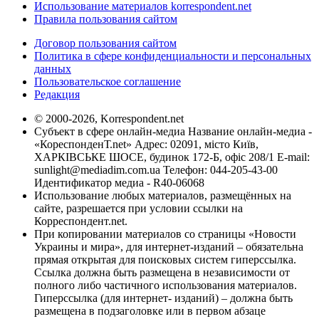
Использование материалов korrespondent.net
Правила пользования сайтом
Договор пользования сайтом
Политика в сфере конфиденциальности и персональных
данных
Пользовательское соглашение
Редакция
© 2000-2026, Korrespondent.net
Субъект в сфере онлайн-медиа Название онлайн-медиа -
«КореспонденТ.net» Адрес: 02091, місто Київ,
ХАРКІВСЬКЕ ШОСЕ, будинок 172-Б, офіс 208/1 E-mail:
sunlight@mediadim.com.ua
Телефон: 044-205-43-00
Идентификатор медиа - R40-06068
Использование любых материалов, размещённых на
сайте, разрешается при условии ссылки на
Корреспондент.net.
При копировании материалов со страницы «Новости
Украины и мира», для интернет-изданий – обязательна
прямая открытая для поисковых систем гиперссылка.
Ссылка должна быть размещена в независимости от
полного либо частичного использования материалов.
Гиперссылка (для интернет- изданий) – должна быть
размещена в подзаголовке или в первом абзаце