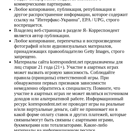
коммерческими партнерами.
Любое копирование, публикация, републикация и
другое распространение информации, которое содержит
ссылку на "Интерфакс-Украина", EPA / UPG, строго
воспрещается.
Владелец веб-страницы в разделе Я- Корреспондент
является автор публикации.
Любое копирование, перепечатка и воспроизведение
фотографий и/или аудиовизуальных материалов,
принадлежащих правообладателю Getty Images, строго
запрещено.
Материалы сайта korrespondent.net предназначены для
лиц старше 21 года (21+). Участие в азартных играх
может вызвать игровую зависимость. Соблюдайте
правила (принципы) ответственной игры. При
обнаружении первых признаков зависимости
немедленно обратитесь к специалисту. Помните, что
участие в азартных играх не может являться источником
доходов или альтернативой работе. Информационный
ресурс korrespondent.net не проводит игры на реальные
и/или виртуальные деньги, сайт не принимает ни в
какой форме оплату ставок и других платежей, которые
связаны/могут быть связаны с азартными играми,
букмекерами или тотализаторами. Какие-либо
материалы на информационном ресурсе