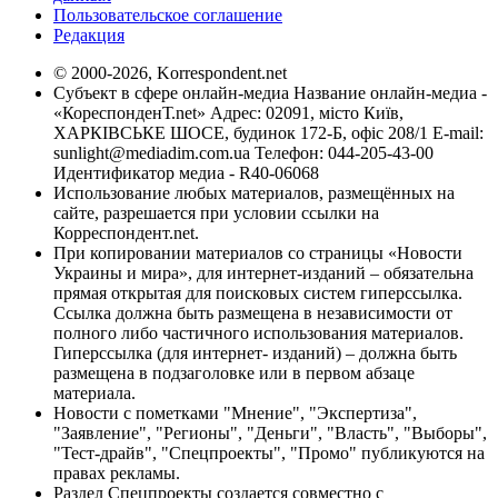
Пользовательское соглашение
Редакция
© 2000-2026, Korrespondent.net
Субъект в сфере онлайн-медиа Название онлайн-медиа -
«КореспонденТ.net» Адрес: 02091, місто Київ,
ХАРКІВСЬКЕ ШОСЕ, будинок 172-Б, офіс 208/1 E-mail:
sunlight@mediadim.com.ua
Телефон: 044-205-43-00
Идентификатор медиа - R40-06068
Использование любых материалов, размещённых на
сайте, разрешается при условии ссылки на
Корреспондент.net.
При копировании материалов со страницы «Новости
Украины и мира», для интернет-изданий – обязательна
прямая открытая для поисковых систем гиперссылка.
Ссылка должна быть размещена в независимости от
полного либо частичного использования материалов.
Гиперссылка (для интернет- изданий) – должна быть
размещена в подзаголовке или в первом абзаце
материала.
Новости с пометками "Мнение", "Экспертиза",
"Заявление", "Регионы", "Деньги", "Власть", "Выборы",
"Тест-драйв", "Спецпроекты", "Промо" публикуются на
правах рекламы.
Раздел Спецпроекты создается совместно с