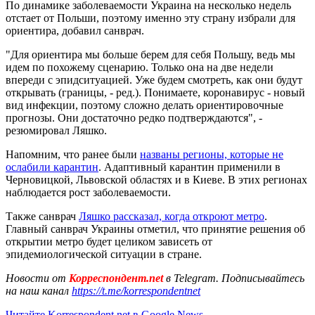
По динамике заболеваемости Украина на несколько недель
отстает от Польши, поэтому именно эту страну избрали для
ориентира, добавил санврач.
"Для ориентира мы больше берем для себя Польшу, ведь мы
идем по похожему сценарию. Только она на две недели
впереди с эпидситуацией. Уже будем смотреть, как они будут
открывать (границы, - ред.). Понимаете, коронавирус - новый
вид инфекции, поэтому сложно делать ориентировочные
прогнозы. Они достаточно редко подтверждаются", -
резюмировал Ляшко.
Напомним, что ранее были
названы регионы, которые не
ослабили карантин
. Адаптивный карантин применили в
Черновицкой, Львовской областях и в Киеве. В этих регионах
наблюдается рост заболеваемости.
Также санврач
Ляшко рассказал, когда откроют метро
.
Главный санврач Украины отметил, что принятие решения об
открытии метро будет целиком зависеть от
эпидемиологической ситуации в стране.
Новости от
Корреспондент.net
в Telegram. Подписывайтесь
на наш канал
https://t.me/korrespondentnet
Читайте Korrespondent.net в Google News