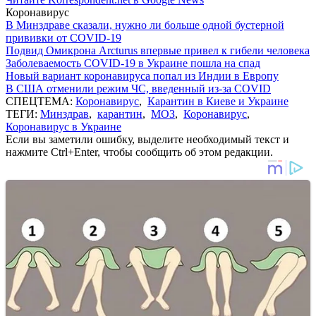
Коронавирус
В Минздраве сказали, нужно ли больше одной бустерной
прививки от COVID-19
Подвид Омикрона Arcturus впервые привел к гибели человека
Заболеваемость COVID-19 в Украине пошла на спад
Новый вариант коронавируса попал из Индии в Европу
В США отменили режим ЧС, введенный из-за COVID
СПЕЦТЕМА:
Коронавирус
,
Карантин в Киеве и Украине
ТЕГИ:
Минздрав
,
карантин
,
МОЗ
,
Коронавирус
,
Коронавирус в Украине
Если вы заметили ошибку, выделите необходимый текст и
нажмите Ctrl+Enter, чтобы сообщить об этом редакции.