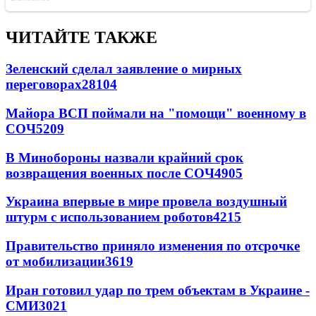
ЧИТАЙТЕ ТАКЖЕ
Зеленский сделал заявление о мирных
переговорах
28104
Майора ВСП поймали на "помощи" военному в
СОЧ
5209
В Минобороны назвали крайний срок
возвращения военных после СОЧ
4905
Украина впервые в мире провела воздушный
штурм с использованием роботов
4215
Правительство приняло изменения по отсрочке
от мобилизации
3619
Иран готовил удар по трем объектам в Украине -
СМИ
3021