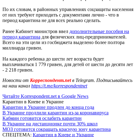
По их словам, в районных управлениях соцзащиты населения
от них требуют приходить с документами лично - что в
период карантина не для всех реально сделать.
Ранее Кабинет министров ввел
дополнительные пособия на
период карантина
для физических лиц-предпринимателей.
Всего на эти цели из госбюджета выделено более полтора
миллиарда гривен.
На каждого ребенка до шести лет возраста будет
выплачиваться 1 779 гривен, для детей от шести до десяти лет
- 2 218 гривен.
Новости от
Корреспондент.net
в Telegram. Подписывайтесь
на наш канал
https://t.me/korrespondentnet
Читайте Korrespondent.net в Google News
Карантин в Киеве и Украине
Карантин в Украине продлен до конца года
В Украине продлили карантин из-за коронавируса
Кабмин готовится ослабить карантин
В Украине на дистанционке почти 30% школ
МОЗ готовится сокращать красную зону карантина
СПЕЦТЕМА:
Карантин в Киеве и Украине