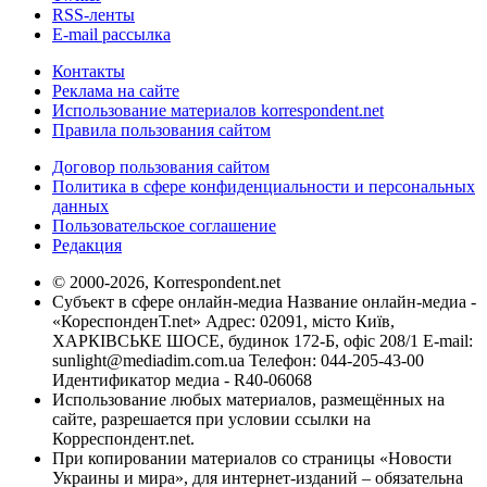
RSS-ленты
E-mail рассылка
Контакты
Реклама на сайте
Использование материалов korrespondent.net
Правила пользования сайтом
Договор пользования сайтом
Политика в сфере конфиденциальности и персональных
данных
Пользовательское соглашение
Редакция
© 2000-2026, Korrespondent.net
Субъект в сфере онлайн-медиа Название онлайн-медиа -
«КореспонденТ.net» Адрес: 02091, місто Київ,
ХАРКІВСЬКЕ ШОСЕ, будинок 172-Б, офіс 208/1 E-mail:
sunlight@mediadim.com.ua
Телефон: 044-205-43-00
Идентификатор медиа - R40-06068
Использование любых материалов, размещённых на
сайте, разрешается при условии ссылки на
Корреспондент.net.
При копировании материалов со страницы «Новости
Украины и мира», для интернет-изданий – обязательна