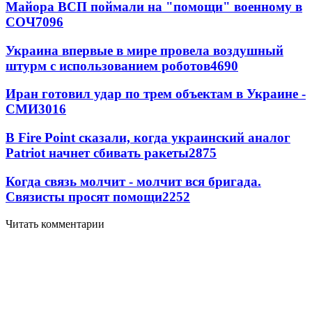
Майора ВСП поймали на "помощи" военному в
СОЧ
7096
Украина впервые в мире провела воздушный
штурм с использованием роботов
4690
Иран готовил удар по трем объектам в Украине -
СМИ
3016
В Fire Point сказали, когда украинский аналог
Patriot начнет сбивать ракеты
2875
Когда связь молчит - молчит вся бригада.
Связисты просят помощи
2252
Читать комментарии