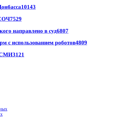
Донбасса
10143
 СОЧ
7529
кого направлено в суд
6807
рм с использованием роботов
4809
- СМИ
3121
ых