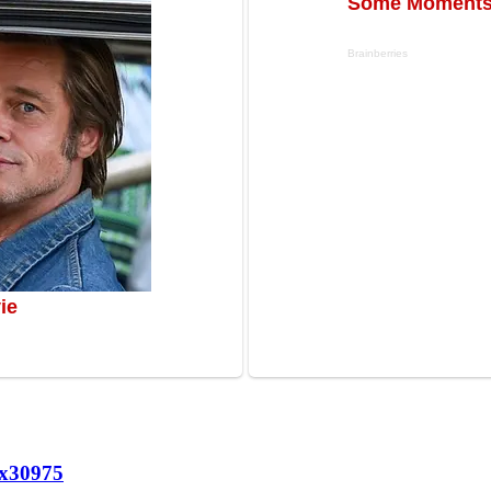
х
30975