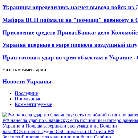
Украинцы определились насчет вывода войск из 
Майора ВСП поймали на "помощи" военному в
Присвоение средств ПриватБанка: дело Коломойс
Украина впервые в мире провела воздушный шту
Иран готовил удар по трем объектам в Украине 
Читать комментарии
Новости Украины
Последние
Популярные
Комментируемые
РФ нанесла удар по Славянску: есть погибший и пятеро ранен
Украина и Польша завершили эксгумации на Волыни
База ФСБ и шесть судов: СБС поразили 102 цели РФ
Зеленский впервые за каденцию прибыл в Сербию