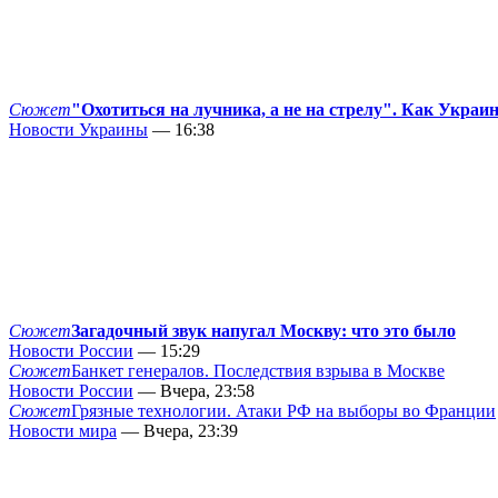
Сюжет
"Охотиться на лучника, а не на стрелу". Как Украи
Новости Украины
— 16:38
Сюжет
Загадочный звук напугал Москву: что это было
Новости России
— 15:29
Сюжет
Банкет генералов. Последствия взрыва в Москве
Новости России
— Вчера, 23:58
Сюжет
Грязные технологии. Атаки РФ на выборы во Франции
Новости мира
— Вчера, 23:39