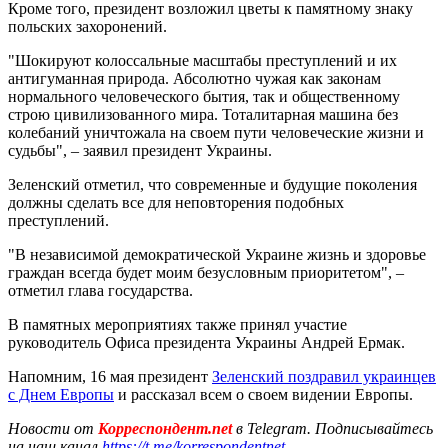
Кроме того, президент возложил цветы к памятному знаку
польских захоронений.
"Шокируют колоссальные масштабы преступлений и их
антигуманная природа. Абсолютно чужая как законам
нормального человеческого бытия, так и общественному
строю цивилизованного мира. Тоталитарная машина без
колебаний уничтожала на своем пути человеческие жизни и
судьбы", – заявил президент Украины.
Зеленский отметил, что современные и будущие поколения
должны сделать все для неповторения подобных
преступлений.
"В независимой демократической Украине жизнь и здоровье
граждан всегда будет моим безусловным приоритетом", –
отметил глава государства.
В памятных мероприятиях также принял участие
руководитель Офиса президента Украины Андрей Ермак.
Напомним, 16 мая президент
Зеленский поздравил украинцев
с Днем Европы
и рассказал всем о своем видении Европы.
Новости от
Корреспондент.net
в Telegram. Подписывайтесь
на наш канал
https://t.me/korrespondentnet