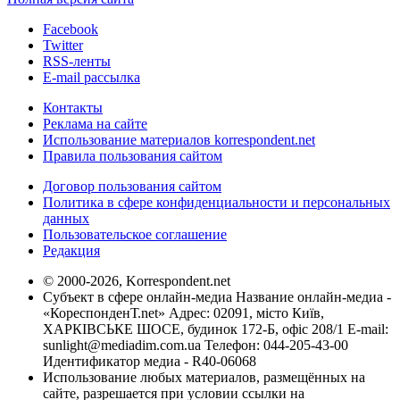
Facebook
Twitter
RSS-ленты
E-mail рассылка
Контакты
Реклама на сайте
Использование материалов korrespondent.net
Правила пользования сайтом
Договор пользования сайтом
Политика в сфере конфиденциальности и персональных
данных
Пользовательское соглашение
Редакция
© 2000-2026, Korrespondent.net
Субъект в сфере онлайн-медиа Название онлайн-медиа -
«КореспонденТ.net» Адрес: 02091, місто Київ,
ХАРКІВСЬКЕ ШОСЕ, будинок 172-Б, офіс 208/1 E-mail:
sunlight@mediadim.com.ua
Телефон: 044-205-43-00
Идентификатор медиа - R40-06068
Использование любых материалов, размещённых на
сайте, разрешается при условии ссылки на