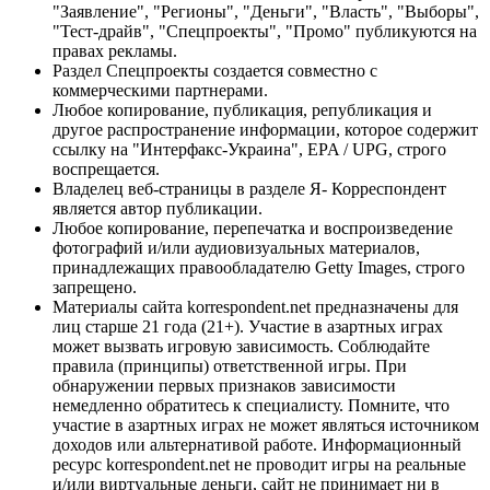
"Заявление", "Регионы", "Деньги", "Власть", "Выборы",
"Тест-драйв", "Спецпроекты", "Промо" публикуются на
правах рекламы.
Раздел Спецпроекты создается совместно с
коммерческими партнерами.
Любое копирование, публикация, републикация и
другое распространение информации, которое содержит
ссылку на "Интерфакс-Украина", EPA / UPG, строго
воспрещается.
Владелец веб-страницы в разделе Я- Корреспондент
является автор публикации.
Любое копирование, перепечатка и воспроизведение
фотографий и/или аудиовизуальных материалов,
принадлежащих правообладателю Getty Images, строго
запрещено.
Материалы сайта korrespondent.net предназначены для
лиц старше 21 года (21+). Участие в азартных играх
может вызвать игровую зависимость. Соблюдайте
правила (принципы) ответственной игры. При
обнаружении первых признаков зависимости
немедленно обратитесь к специалисту. Помните, что
участие в азартных играх не может являться источником
доходов или альтернативой работе. Информационный
ресурс korrespondent.net не проводит игры на реальные
и/или виртуальные деньги, сайт не принимает ни в