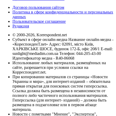
Договор пользования сайтом
Политика в сфере конфиденциальности и персональных
данных
Пользовательское соглашение
Редакция
© 2000-2026, Korrespondent.net
Субъект в сфере онлайн-медиа Название онлайн-медиа -
«КореспонденТ.net» Адрес: 02091, місто Київ,
ХАРКІВСЬКЕ ШОСЕ, будинок 172-Б, офіс 208/1 E-mail:
sunlight@mediadim.com.ua
Телефон: 044-205-43-00
Идентификатор медиа - R40-06068
Использование любых материалов, размещённых на
сайте, разрешается при условии ссылки на
Корреспондент.net.
При копировании материалов со страницы «Новости
Украины и мира», для интернет-изданий – обязательна
прямая открытая для поисковых систем гиперссылка.
Ссылка должна быть размещена в независимости от
полного либо частичного использования материалов.
Гиперссылка (для интернет- изданий) – должна быть
размещена в подзаголовке или в первом абзаце
материала.
Новости с пометками "Мнение", "Экспертиза",