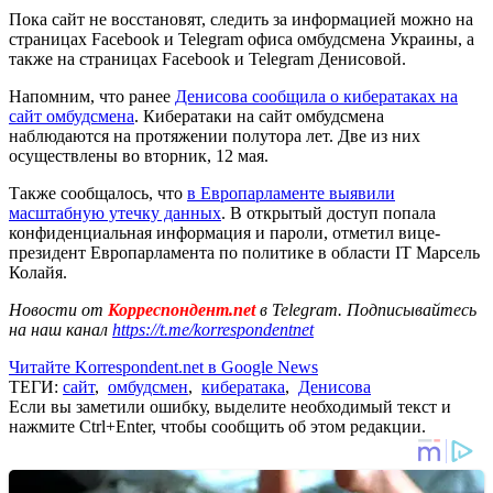
Пока сайт не восстановят, следить за информацией можно на
страницах Facebook и Telegram офиса омбудсмена Украины, а
также на страницах Facebook и Telegram Денисовой.
Напомним, что ранее
Денисова сообщила о кибератаках на
сайт омбудсмена
. Кибератаки на сайт омбудсмена
наблюдаются на протяжении полутора лет. Две из них
осуществлены во вторник, 12 мая.
Также сообщалось, что
в Европарламенте выявили
масштабную утечку данных
. В открытый доступ попала
конфиденциальная информация и пароли, отметил вице-
президент Европарламента по политике в области IT Марсель
Колайя.
Новости от
Корреспондент.net
в Telegram. Подписывайтесь
на наш канал
https://t.me/korrespondentnet
Читайте Korrespondent.net в Google News
ТЕГИ:
сайт
,
омбудсмен
,
кибератака
,
Денисова
Если вы заметили ошибку, выделите необходимый текст и
нажмите Ctrl+Enter, чтобы сообщить об этом редакции.