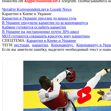
Новости от
Корреспондент.net
в Telegram. Подписывайтесь н
Читайте Korrespondent.net в Google News
Карантин в Киеве и Украине
Карантин в Украине продлен до конца года
В Украине продлили карантин из-за коронавируса
Кабмин готовится ослабить карантин
В Украине на дистанционке почти 30% школ
МОЗ готовится сокращать красную зону карантина
СПЕЦТЕМА:
Карантин в Киеве и Украине
ТЕГИ:
ресторан
,
карантин
,
Коронавирус
,
Коронавирус в Укр
Если вы заметили ошибку, выделите необходимый текст и нажми