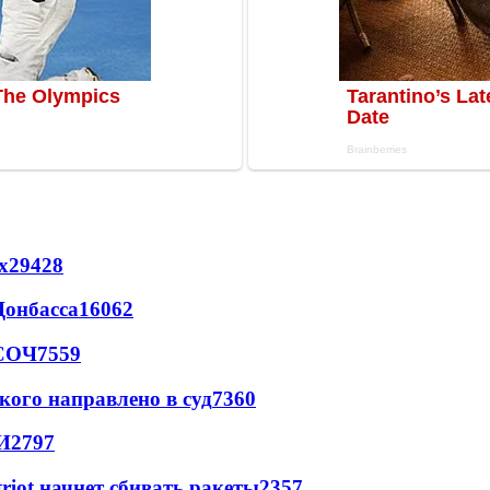
х
29428
Донбасса
16062
 СОЧ
7559
кого направлено в суд
7360
И
2797
triot начнет сбивать ракеты
2357