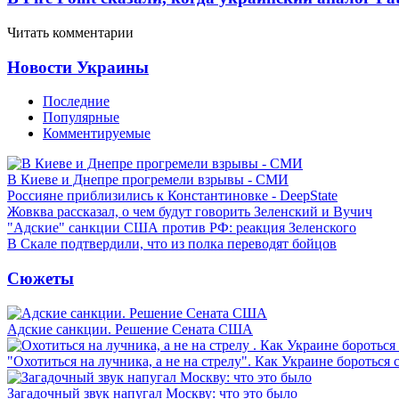
Читать комментарии
Новости Украины
Последние
Популярные
Комментируемые
В Киеве и Днепре прогремели взрывы - СМИ
Россияне приблизились к Константиновке - DeepState
Жовква рассказал, о чем будут говорить Зеленский и Вучич
"Адские" санкции США против РФ: реакция Зеленского
В Скале подтвердили, что из полка переводят бойцов
Сюжеты
Адские санкции. Решение Сената США
"Охотиться на лучника, а не на стрелу". Как Украине бороться 
Загадочный звук напугал Москву: что это было