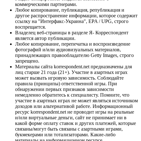
коммерческими партнерами.
Любое копирование, публикация, републикация и
другое распространение информации, которое содержит
ссылку на "Интерфакс-Украина", EPA / UPG, строго
воспрещается.
Владелец веб-страницы в разделе Я- Корреспондент
является автор публикации.
Любое копирование, перепечатка и воспроизведение
фотографий и/или аудиовизуальных материалов,
принадлежащих правообладателю Getty Images, строго
запрещено.
Материалы сайта korrespondent.net предназначены для
лиц старше 21 года (21+). Участие в азартных играх
может вызвать игровую зависимость. Соблюдайте
правила (принципы) ответственной игры. При
обнаружении первых признаков зависимости
немедленно обратитесь к специалисту. Помните, что
участие в азартных играх не может являться источником
доходов или альтернативой работе. Информационный
ресурс korrespondent.net не проводит игры на реальные
и/или виртуальные деньги, сайт не принимает ни в
какой форме оплату ставок и других платежей, которые
связаны/могут быть связаны с азартными играми,
букмекерами или тотализаторами. Какие-либо
материалы на информационном ресурсе