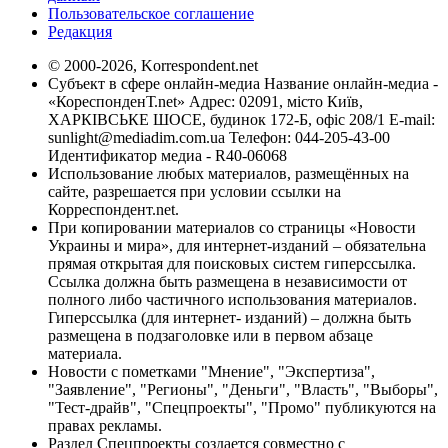
Пользовательское соглашение
Редакция
© 2000-2026, Korrespondent.net
Субъект в сфере онлайн-медиа Название онлайн-медиа -
«КореспонденТ.net» Адрес: 02091, місто Київ,
ХАРКІВСЬКЕ ШОСЕ, будинок 172-Б, офіс 208/1 E-mail:
sunlight@mediadim.com.ua
Телефон: 044-205-43-00
Идентификатор медиа - R40-06068
Использование любых материалов, размещённых на
сайте, разрешается при условии ссылки на
Корреспондент.net.
При копировании материалов со страницы «Новости
Украины и мира», для интернет-изданий – обязательна
прямая открытая для поисковых систем гиперссылка.
Ссылка должна быть размещена в независимости от
полного либо частичного использования материалов.
Гиперссылка (для интернет- изданий) – должна быть
размещена в подзаголовке или в первом абзаце
материала.
Новости с пометками "Мнение", "Экспертиза",
"Заявление", "Регионы", "Деньги", "Власть", "Выборы",
"Тест-драйв", "Спецпроекты", "Промо" публикуются на
правах рекламы.
Раздел Спецпроекты создается совместно с