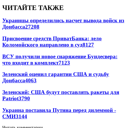
ЧИТАЙТЕ ТАКЖЕ
Украинцы определились насчет вывода войск из
Донбасса
27208
Присвоение средств ПриватБанка: дело
Коломойского направлено в суд
8127
ВСУ получили новое снаряжение Бундесвера:
что входит в комплект
7123
Зеленский оценил гарантии США и судьбу
Донбасса
4063
Зеленский: США будут поставлять ракеты для
Patriot
3790
Украина поставила Путина перед дилеммой -
СМИ
3144
Читать комментарии