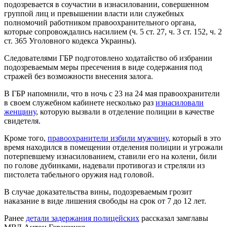
подозревается в соучастии в изнасиловании, совершенном
группой лиц и превышении власти или служебных
полномочий работником правоохранительного органа,
которые сопровождались насилием (ч. 5 ст. 27, ч. 3 ст. 152, ч. 2
ст. 365 Уголовного кодекса Украины).
Следователями ГБР подготовлено ходатайство об избрании
подозреваемым меры пресечения в виде содержания под
стражей без возможности внесения залога.
В ГБР напомнили, что в ночь с 23 на 24 мая правоохранители
в своем служебном кабинете несколько раз
изнасиловали
женщину
, которую вызвали в отделение полиции в качестве
свидетеля.
Кроме того,
правоохранители избили мужчину
, который в это
время находился в помещении отделения полиции и угрожали
потерпевшему изнасилованием, ставили его на колени, били
по голове дубинками, надевали противогаз и стреляли из
пистолета табельного оружия над головой.
В случае доказательства вины, подозреваемым грозит
наказание в виде лишения свободы на срок от 7 до 12 лет.
Ранее
детали задержания полицейских
рассказал замглавы