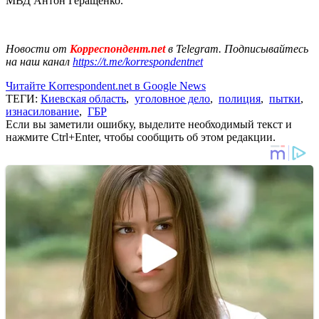
МВД Антон Геращенко.
Новости от
Корреспондент.net
в Telegram. Подписывайтесь
на наш канал
https://t.me/korrespondentnet
Читайте Korrespondent.net в Google News
ТЕГИ:
Киевская область
,
уголовное дело
,
полиция
,
пытки
,
изнасилование
,
ГБР
Если вы заметили ошибку, выделите необходимый текст и
нажмите Ctrl+Enter, чтобы сообщить об этом редакции.