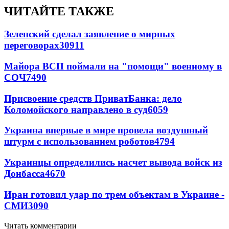
ЧИТАЙТЕ ТАКЖЕ
Зеленский сделал заявление о мирных
переговорах
30911
Майора ВСП поймали на "помощи" военному в
СОЧ
7490
Присвоение средств ПриватБанка: дело
Коломойского направлено в суд
6059
Украина впервые в мире провела воздушный
штурм с использованием роботов
4794
Украинцы определились насчет вывода войск из
Донбасса
4670
Иран готовил удар по трем объектам в Украине -
СМИ
3090
Читать комментарии