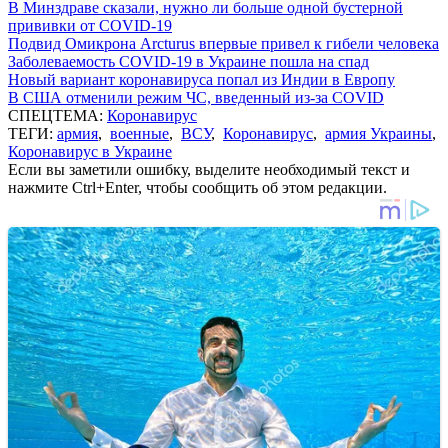
В Минздраве сказали, нужно ли больше одной бустерной
прививки от COVID-19
Подвид Омикрона Arcturus впервые привел к гибели человека
Заболеваемость COVID-19 в Украине пошла на спад
Новый вариант коронавируса попал из Индии в Европу
В США отменили режим ЧС, введенный из-за COVID
СПЕЦТЕМА:
Коронавирус
ТЕГИ:
армия
,
военные
,
ВСУ
,
Коронавирус
,
армия Украины
,
Коронавирус в Украине
Если вы заметили ошибку, выделите необходимый текст и
нажмите Ctrl+Enter, чтобы сообщить об этом редакции.