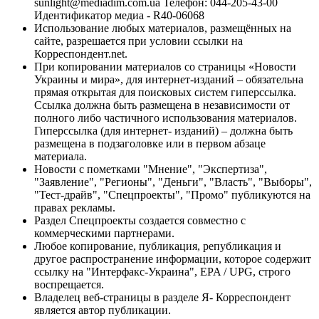
sunlight@mediadim.com.ua
Телефон: 044-205-43-00
Идентификатор медиа - R40-06068
Использование любых материалов, размещённых на
сайте, разрешается при условии ссылки на
Корреспондент.net.
При копировании материалов со страницы «Новости
Украины и мира», для интернет-изданий – обязательна
прямая открытая для поисковых систем гиперссылка.
Ссылка должна быть размещена в независимости от
полного либо частичного использования материалов.
Гиперссылка (для интернет- изданий) – должна быть
размещена в подзаголовке или в первом абзаце
материала.
Новости с пометками "Мнение", "Экспертиза",
"Заявление", "Регионы", "Деньги", "Власть", "Выборы",
"Тест-драйв", "Спецпроекты", "Промо" публикуются на
правах рекламы.
Раздел Спецпроекты создается совместно с
коммерческими партнерами.
Любое копирование, публикация, републикация и
другое распространение информации, которое содержит
ссылку на "Интерфакс-Украина", EPA / UPG, строго
воспрещается.
Владелец веб-страницы в разделе Я- Корреспондент
является автор публикации.