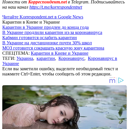
Новости от
Корреспондент.net
в Telegram. Подписывайтесь
на наш канал
https://t.me/korrespondentnet
Читайте Korrespondent.net в Google News
Карантин в Киеве и Украине
Карантин в Украине продлен до конца года
В Украине продлили карантин из-за коронавируса
Кабмин готовится ослабить карантин
В Украине на дистанционке почти 30% школ
МОЗ готовится сокращать красную зону карантина
СПЕЦТЕМА:
Карантин в Киеве и Украине
ТЕГИ:
Украина
,
карантин
,
Коронавирус
,
Коронавирус в
Украине
Если вы заметили ошибку, выделите необходимый текст и
нажмите Ctrl+Enter, чтобы сообщить об этом редакции.