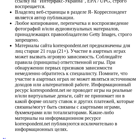
ссылку на "Интерфакс-Украина", EPA / UPG, строго
воспрещается.
Владелец веб-страницы в разделе Я- Корреспондент
является автор публикации.
Любое копирование, перепечатка и воспроизведение
фотографий и/или аудиовизуальных материалов,
принадлежащих правообладателю Getty Images, строго
запрещено.
Материалы сайта korrespondent.net предназначены для
лиц старше 21 года (21+). Участие в азартных играх
может вызвать игровую зависимость. Соблюдайте
правила (принципы) ответственной игры. При
обнаружении первых признаков зависимости
немедленно обратитесь к специалисту. Помните, что
участие в азартных играх не может являться источником
доходов или альтернативой работе. Информационный
ресурс korrespondent.net не проводит игры на реальные
и/или виртуальные деньги, сайт не принимает ни в
какой форме оплату ставок и других платежей, которые
связаны/могут быть связаны с азартными играми,
букмекерами или тотализаторами. Какие-либо
материалы на информационном ресурсе
korrespondent.net публикуются исключительно в
информационных целях.