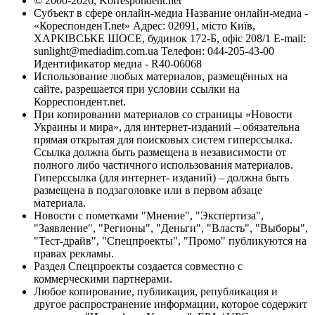
© 2000-2026, Korrespondent.net
Субъект в сфере онлайн-медиа Название онлайн-медиа -
«КореспонденТ.net» Адрес: 02091, місто Київ,
ХАРКІВСЬКЕ ШОСЕ, будинок 172-Б, офіс 208/1 E-mail:
sunlight@mediadim.com.ua
Телефон: 044-205-43-00
Идентификатор медиа - R40-06068
Использование любых материалов, размещённых на
сайте, разрешается при условии ссылки на
Корреспондент.net.
При копировании материалов со страницы «Новости
Украины и мира», для интернет-изданий – обязательна
прямая открытая для поисковых систем гиперссылка.
Ссылка должна быть размещена в независимости от
полного либо частичного использования материалов.
Гиперссылка (для интернет- изданий) – должна быть
размещена в подзаголовке или в первом абзаце
материала.
Новости с пометками "Мнение", "Экспертиза",
"Заявление", "Регионы", "Деньги", "Власть", "Выборы",
"Тест-драйв", "Спецпроекты", "Промо" публикуются на
правах рекламы.
Раздел Спецпроекты создается совместно с
коммерческими партнерами.
Любое копирование, публикация, републикация и
другое распространение информации, которое содержит