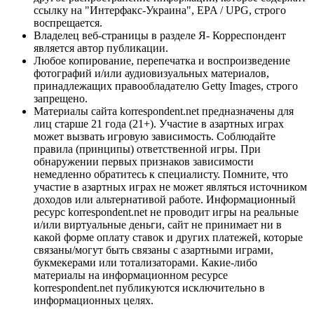
ссылку на "Интерфакс-Украина", EPA / UPG, строго
воспрещается.
Владелец веб-страницы в разделе Я- Корреспондент
является автор публикации.
Любое копирование, перепечатка и воспроизведение
фотографий и/или аудиовизуальных материалов,
принадлежащих правообладателю Getty Images, строго
запрещено.
Материалы сайта korrespondent.net предназначены для
лиц старше 21 года (21+). Участие в азартных играх
может вызвать игровую зависимость. Соблюдайте
правила (принципы) ответственной игры. При
обнаружении первых признаков зависимости
немедленно обратитесь к специалисту. Помните, что
участие в азартных играх не может являться источником
доходов или альтернативой работе. Информационный
ресурс korrespondent.net не проводит игры на реальные
и/или виртуальные деньги, сайт не принимает ни в
какой форме оплату ставок и других платежей, которые
связаны/могут быть связаны с азартными играми,
букмекерами или тотализаторами. Какие-либо
материалы на информационном ресурсе
korrespondent.net публикуются исключительно в
информационных целях.