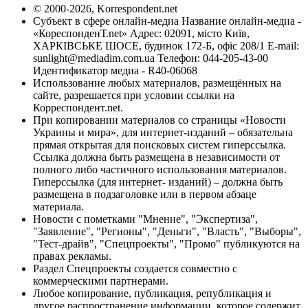
© 2000-2026, Korrespondent.net
Субъект в сфере онлайн-медиа Название онлайн-медиа -
«КореспонденТ.net» Адрес: 02091, місто Київ,
ХАРКІВСЬКЕ ШОСЕ, будинок 172-Б, офіс 208/1 E-mail:
sunlight@mediadim.com.ua
Телефон: 044-205-43-00
Идентификатор медиа - R40-06068
Использование любых материалов, размещённых на
сайте, разрешается при условии ссылки на
Корреспондент.net.
При копировании материалов со страницы «Новости
Украины и мира», для интернет-изданий – обязательна
прямая открытая для поисковых систем гиперссылка.
Ссылка должна быть размещена в независимости от
полного либо частичного использования материалов.
Гиперссылка (для интернет- изданий) – должна быть
размещена в подзаголовке или в первом абзаце
материала.
Новости с пометками "Мнение", "Экспертиза",
"Заявление", "Регионы", "Деньги", "Власть", "Выборы",
"Тест-драйв", "Спецпроекты", "Промо" публикуются на
правах рекламы.
Раздел Спецпроекты создается совместно с
коммерческими партнерами.
Любое копирование, публикация, републикация и
другое распространение информации, которое содержит