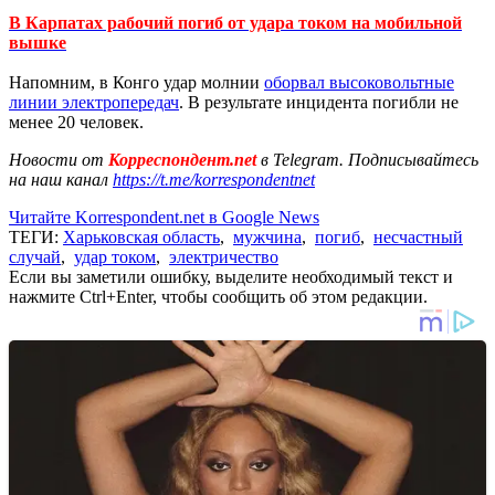
В Карпатах рабочий погиб от удара током на мобильной
вышке
Напомним, в Конго удар молнии
оборвал высоковольтные
линии электропередач
. В результате инцидента погибли не
менее 20 человек.
Новости от
Корреспондент.net
в Telegram. Подписывайтесь
на наш канал
https://t.me/korrespondentnet
Читайте Korrespondent.net в Google News
ТЕГИ:
Харьковская область
,
мужчина
,
погиб
,
несчастный
случай
,
удар током
,
электричество
Если вы заметили ошибку, выделите необходимый текст и
нажмите Ctrl+Enter, чтобы сообщить об этом редакции.