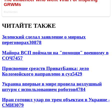
ЧИТАЙТЕ ТАКЖЕ
Зеленский сделал заявление о мирных
переговорах
30878
Майора ВСП поймали на "помощи" военному в
СОЧ
7457
Присвоение средств ПриватБанка: дело
Коломойского направлено в суд
5429
Украина впервые в мире провела воздушный
штурм с использованием роботов
4784
Иран готовил удар по трем объектам в Украине -
СМИ
3079