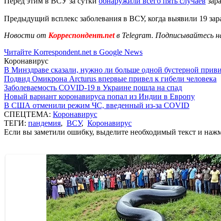
Перед этим в ВСУ за сутки
обнаружили всего пять случаев
зар
Предыдущий всплекс заболевания в ВСУ, когда выявили 19 зар
Новости от
Корреспондент.net
в Telegram. Подписывайтесь н
Читайте Korrespondent.net в Google News
Коронавирус
В Минздраве сказали, нужно ли больше одной бустерной прив
Подвид Омикрона Arcturus впервые привел к гибели человека
Заболеваемость COVID-19 в Украине пошла на спад
Новый вариант коронавируса попал из Индии в Европу
В США отменили режим ЧС, введенный из-за COVID
СПЕЦТЕМА:
Коронавирус
ТЕГИ:
пандемия
,
ВСУ
,
Коронавирус
Если вы заметили ошибку, выделите необходимый текст и нажми