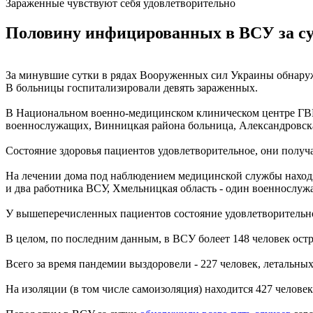
Зараженные чувствуют себя удовлетворительно
Половину инфицированных в ВСУ за сут
За минувшие сутки в рядах Вооруженных сил Украины обнару
В больницы госпитализировали девять зараженных.
В Национальном военно-медицинском клиническом центре ГВК
военнослужащих, Винницкая района больница, Александровска
Состояние здоровья пациентов удовлетворительное, они получ
На лечении дома под наблюдением медицинской службы находят
и два работника ВСУ, Хмельницкая область - один военнослуж
У вышеперечисленных пациентов состояние удовлетворительное
В целом, по последним данным, в ВСУ болеет 148 человек ос
Всего за время пандемии выздоровели - 227 человек, летальных 
На изоляции (в том числе самоизоляция) находится 427 челове