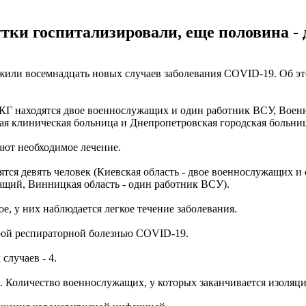
ки госпитализировали, еще половина - 
жили восемнадцать новых случаев заболевания COVID-19. Об э
Г находятся двое военнослужащих и один работник ВСУ, Военн
я клиническая больница и Днепропетровская городская больниц
ают необходимое лечение.
ся девять человек (Киевская область - двое военнослужащих и 
ащий, Винницкая область - один работник ВСУ).
, у них наблюдается легкое течение заболевания.
трой респираторной болезнью COVID-19.
случаев - 4.
к. Количество военнослужащих, у которых заканчивается изоляц