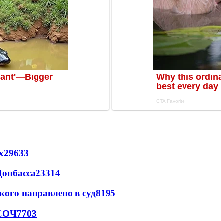
х
29633
Донбасса
23314
кого направлено в суд
8195
 СОЧ
7703