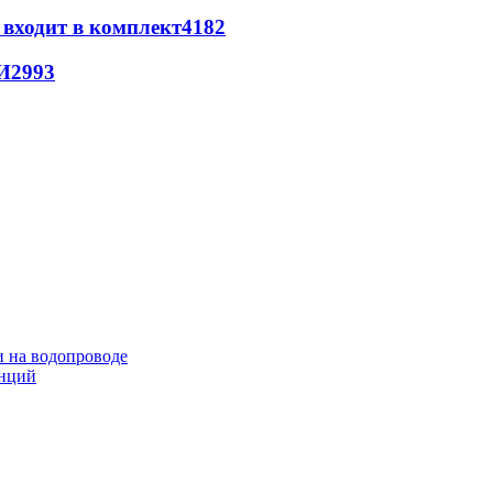
 входит в комплект
4182
И
2993
и на водопроводе
анций