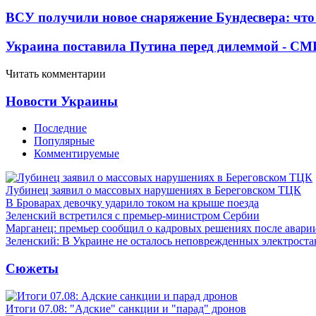
ВСУ получили новое снаряжение Бундесвера: что
Украина поставила Путина перед дилеммой - СМ
Читать комментарии
Новости Украины
Последние
Популярные
Комментируемые
Лубинец заявил о массовых нарушениях в Береговском ТЦК
В Броварах девочку ударило током на крыше поезда
Зеленский встретился с премьер-министром Сербии
Марганец: премьер сообщил о кадровых решениях после авари
Зеленский: В Украине не осталось неповрежденных электрост
Сюжеты
Итоги 07.08: "Адские" санкции и "парад" дронов