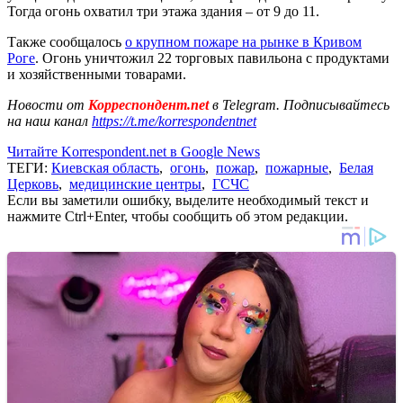
Тогда огонь охватил три этажа здания – от 9 до 11.
Также сообщалось
о крупном пожаре на рынке в Кривом
Роге
. Огонь уничтожил 22 торговых павильона с продуктами
и хозяйственными товарами.
Новости от
Корреспондент.net
в Telegram. Подписывайтесь
на наш канал
https://t.me/korrespondentnet
Читайте Korrespondent.net в Google News
ТЕГИ:
Киевская область
,
огонь
,
пожар
,
пожарные
,
Белая
Церковь
,
медицинские центры
,
ГСЧС
Если вы заметили ошибку, выделите необходимый текст и
нажмите Ctrl+Enter, чтобы сообщить об этом редакции.