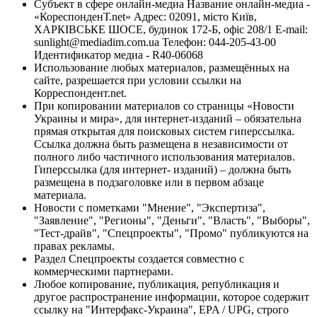
Субъект в сфере онлайн-медиа Название онлайн-медиа -
«КореспонденТ.net» Адрес: 02091, місто Київ,
ХАРКІВСЬКЕ ШОСЕ, будинок 172-Б, офіс 208/1 E-mail:
sunlight@mediadim.com.ua
Телефон: 044-205-43-00
Идентификатор медиа - R40-06068
Использование любых материалов, размещённых на
сайте, разрешается при условии ссылки на
Корреспондент.net.
При копировании материалов со страницы «Новости
Украины и мира», для интернет-изданий – обязательна
прямая открытая для поисковых систем гиперссылка.
Ссылка должна быть размещена в независимости от
полного либо частичного использования материалов.
Гиперссылка (для интернет- изданий) – должна быть
размещена в подзаголовке или в первом абзаце
материала.
Новости с пометками "Мнение", "Экспертиза",
"Заявление", "Регионы", "Деньги", "Власть", "Выборы",
"Тест-драйв", "Спецпроекты", "Промо" публикуются на
правах рекламы.
Раздел Спецпроекты создается совместно с
коммерческими партнерами.
Любое копирование, публикация, републикация и
другое распространение информации, которое содержит
ссылку на "Интерфакс-Украина", EPA / UPG, строго