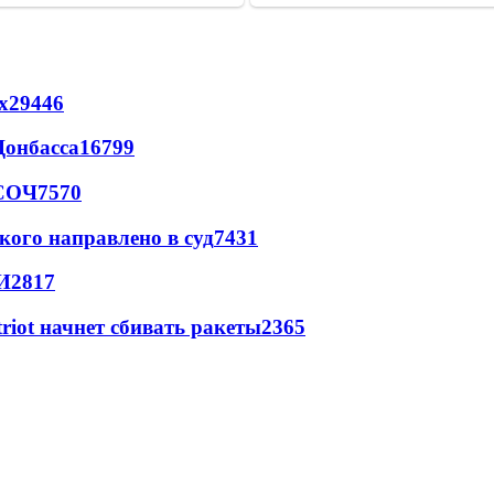
х
29446
Донбасса
16799
 СОЧ
7570
кого направлено в суд
7431
И
2817
triot начнет сбивать ракеты
2365