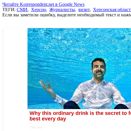
Читайте Korrespondent.net в Google News
ТЕГИ:
СМИ
,
Херсон
,
Журналисты
,
визит
,
Херсонская област
Если вы заметили ошибку, выделите необходимый текст и нажми