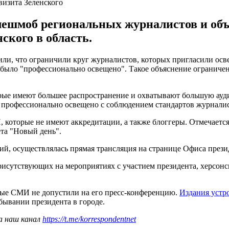
изита Зеленского
лешмоб региональных журналистов и об
кого в область.
и, что ограничили круг журналистов, которых пригласили освещ
было "профессионально освещено". Такое объяснение ограничен
рые имеют большее распространение и охватывают большую ауд
ь профессионально освещено с соблюдением стандартов журналис
 которые не имеют аккредитации, а также блоггеры. Отмечаетс
та "Новый день".
кий, осуществлялась прямая трансляция на странице Офиса прези
исутствующих на мероприятиях с участием президента, херсонск
орые СМИ не допустили на его пресс-конференцию.
Издания устр
ывании президента в городе.
а наш канал
https://t.me/korrespondentnet