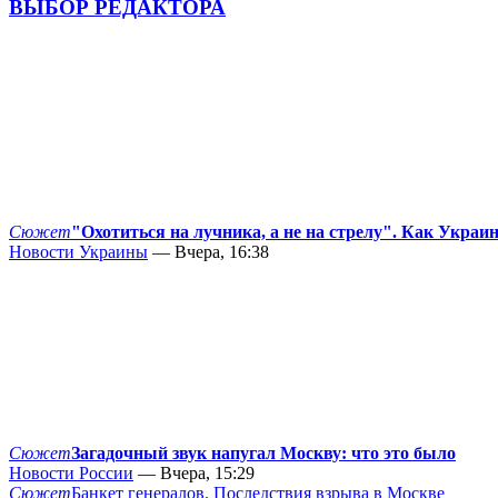
ВЫБОР РЕДАКТОРА
Сюжет
"Охотиться на лучника, а не на стрелу". Как Украи
Новости Украины
— Вчера, 16:38
Сюжет
Загадочный звук напугал Москву: что это было
Новости России
— Вчера, 15:29
Сюжет
Банкет генералов. Последствия взрыва в Москве