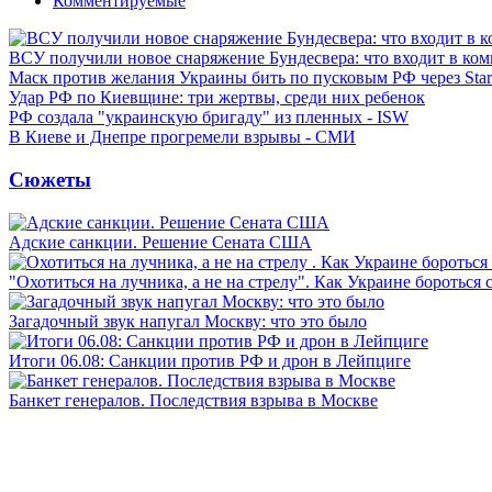
Комментируемые
ВСУ получили новое снаряжение Бундесвера: что входит в ком
Маск против желания Украины бить по пусковым РФ через Star
Удар РФ по Киевщине: три жертвы, среди них ребенок
РФ создала "украинскую бригаду" из пленных - ISW
В Киеве и Днепре прогремели взрывы - СМИ
Сюжеты
Адские санкции. Решение Сената США
"Охотиться на лучника, а не на стрелу". Как Украине бороться 
Загадочный звук напугал Москву: что это было
Итоги 06.08: Санкции против РФ и дрон в Лейпциге
Банкет генералов. Последствия взрыва в Москве