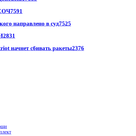
 СОЧ
7591
кого направлено в суд
7525
И
2831
triot начнет сбивать ракеты
2376
мощи
плект