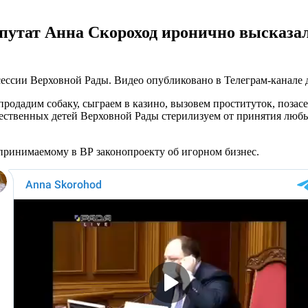
путат Анна Скороход иронично высказал
ссии Верховной Рады. Видео опубликовано в Телеграм-канале д
продадим собаку, сыграем в казино, вызовем проституток, позас
ачественных детей Верховной Рады стерилизуем от принятия лю
принимаемому в ВР законопроекту об игорном бизнес.