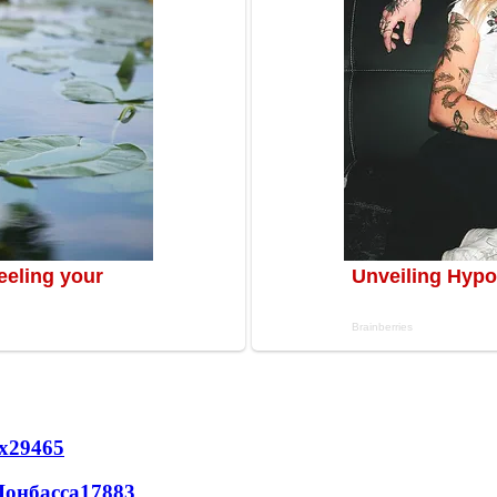
х
29465
Донбасса
17883