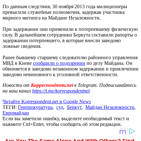
По данным следствия, 30 ноября 2013 года милиционеры
превысили служебные полномочия, задержав участника
мирного митинга на Майдане Незалежности.
При задержании они применили к потерпевшему физическую
силу. В дальнейшем сотрудники Беркута составили рапорты о
задержании потерпевшего, в которые внесли заведомо
ложные сведения.
Ранее бывшему старшему следователю районного управления
МВД в Киеве
сообщили о подозрении
по делу Майдана. Он
обвиняется в заведомо незаконном задержании и привлечении
заведомо невиновного к уголовной ответственности.
Новости от
Корреспондент.net
в Telegram. Подписывайтесь
на наш канал
https://t.me/korrespondentnet
Читайте Korrespondent.net в Google News
ТЕГИ:
Генпрокуратура
,
суд
,
Беркут
,
Майдан Незалежности
,
Евромайдан
Если вы заметили ошибку, выделите необходимый текст и
нажмите Ctrl+Enter, чтобы сообщить об этом редакции.