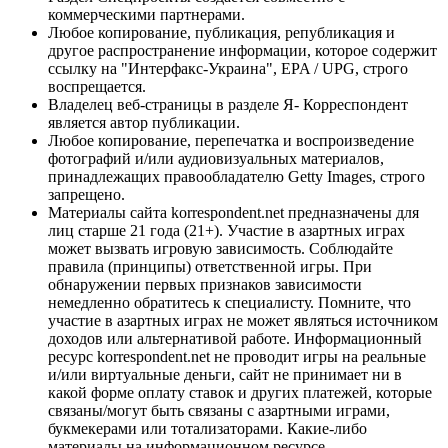
коммерческими партнерами.
Любое копирование, публикация, републикация и
другое распространение информации, которое содержит
ссылку на "Интерфакс-Украина", EPA / UPG, строго
воспрещается.
Владелец веб-страницы в разделе Я- Корреспондент
является автор публикации.
Любое копирование, перепечатка и воспроизведение
фотографий и/или аудиовизуальных материалов,
принадлежащих правообладателю Getty Images, строго
запрещено.
Материалы сайта korrespondent.net предназначены для
лиц старше 21 года (21+). Участие в азартных играх
может вызвать игровую зависимость. Соблюдайте
правила (принципы) ответственной игры. При
обнаружении первых признаков зависимости
немедленно обратитесь к специалисту. Помните, что
участие в азартных играх не может являться источником
доходов или альтернативой работе. Информационный
ресурс korrespondent.net не проводит игры на реальные
и/или виртуальные деньги, сайт не принимает ни в
какой форме оплату ставок и других платежей, которые
связаны/могут быть связаны с азартными играми,
букмекерами или тотализаторами. Какие-либо
материалы на информационном ресурсе