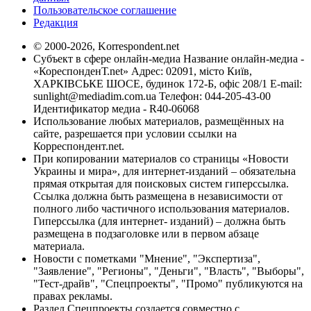
Пользовательское соглашение
Редакция
© 2000-2026, Korrespondent.net
Субъект в сфере онлайн-медиа Название онлайн-медиа -
«КореспонденТ.net» Адрес: 02091, місто Київ,
ХАРКІВСЬКЕ ШОСЕ, будинок 172-Б, офіс 208/1 E-mail:
sunlight@mediadim.com.ua
Телефон: 044-205-43-00
Идентификатор медиа - R40-06068
Использование любых материалов, размещённых на
сайте, разрешается при условии ссылки на
Корреспондент.net.
При копировании материалов со страницы «Новости
Украины и мира», для интернет-изданий – обязательна
прямая открытая для поисковых систем гиперссылка.
Ссылка должна быть размещена в независимости от
полного либо частичного использования материалов.
Гиперссылка (для интернет- изданий) – должна быть
размещена в подзаголовке или в первом абзаце
материала.
Новости с пометками "Мнение", "Экспертиза",
"Заявление", "Регионы", "Деньги", "Власть", "Выборы",
"Тест-драйв", "Спецпроекты", "Промо" публикуются на
правах рекламы.
Раздел Спецпроекты создается совместно с