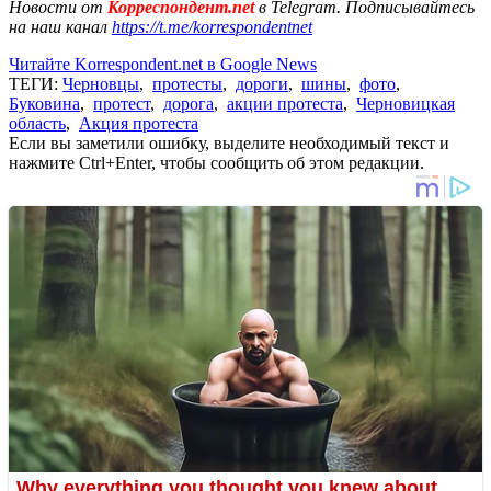
Новости от
Корреспондент.net
в Telegram. Подписывайтесь
на наш канал
https://t.me/korrespondentnet
Читайте Korrespondent.net в Google News
ТЕГИ:
Черновцы
,
протесты
,
дороги
,
шины
,
фото
,
Буковина
,
протест
,
дорога
,
акции протеста
,
Черновицкая
область
,
Акция протеста
Если вы заметили ошибку, выделите необходимый текст и
нажмите Ctrl+Enter, чтобы сообщить об этом редакции.