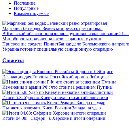
Последние
Популярные
Комментируемые
Марганец без воды: Зеленский резко отреагировал
В Киевской области произошло групповое изнасилование 21-л
Минобороны получит налоговые данные мужчин
Присвоение средств ПриватБанка: дело Коломойского направле
Украина готовит специальную санкционную операцию
Сюжеты
Эскалация для Европы. Российский дрон в Лейпциге
Изменения в армии РФ: что стоит за решением Путина
Итоги 5.8: Удар по Киеву и нехватка антибаллистики
Пытаются взломать Киев. Реакция Запада на удар
Итоги 04.08: "Сафари" в Херсоне и итоги операции