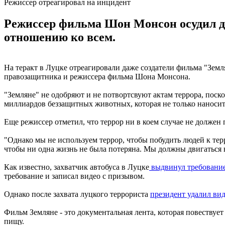
Режиссер отреагировал на инцидент
Режиссер фильма Шон Монсон осудил де
отношению ко всем.
На теракт в Луцке отреагировали даже создатели фильма "Зем
правозащитника и режиссера фильма Шона Монсона.
"Земляне" не одобряют и не потвортсвуют актам террора, поск
миллиардов беззащитных животных, которая не только наносит
Еще режиссер отметил, что террор ни в коем случае не должен 
"Однако мы не используем террор, чтобы побудить людей к терр
чтобы ни одна жизнь не была потеряна. Мы должны двигаться в
Как известно, захватчик автобуса в Луцке
выдвинул требование
требование и записал видео с призывом.
Однако после захвата луцкого террориста
президент удалил ви
Фильм Земляне - это документальная лента, которая повествуе
пищу.