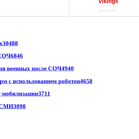
х
30488
 СОЧ
6846
ия военных после СОЧ
4940
рм с использованием роботов
4658
т мобилизации
3711
- СМИ
3098