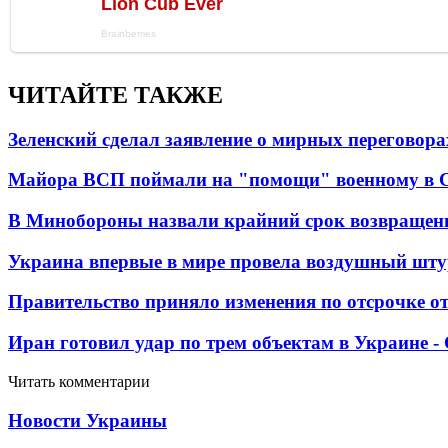
ЧИТАЙТЕ ТАКЖЕ
Зеленский сделал заявление о мирных переговора
Майора ВСП поймали на "помощи" военному в
В Минобороны назвали крайний срок возвращен
Украина впервые в мире провела воздушный шту
Правительство приняло изменения по отсрочке о
Иран готовил удар по трем объектам в Украине 
Читать комментарии
Новости Украины