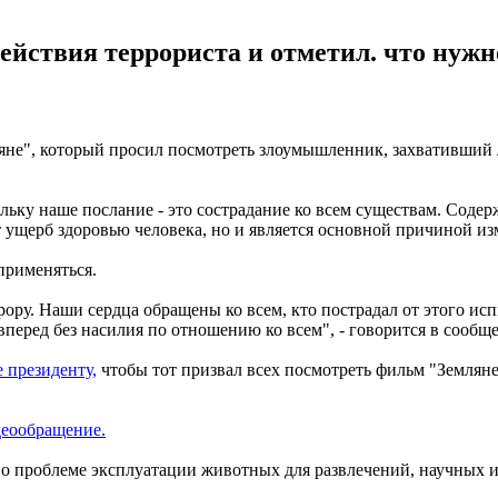
йствия террориста и отметил. что нужно
ляне", который просил посмотреть злоумышленник, захвативший
ольку наше послание - это сострадание ко всем существам. Соде
 ущерб здоровью человека, но и является основной причиной из
применяться.
ору. Наши сердца обращены ко всем, кто пострадал от этого испы
перед без насилия по отношению ко всем", - говорится в сообщ
 президенту,
чтобы тот призвал всех посмотреть фильм "Землян
деообращение.
т о проблеме эксплуатации животных для развлечений, научных 