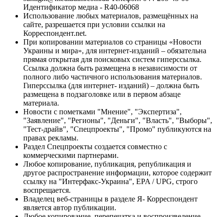
Идентификатор медиа - R40-06068
Использование любых материалов, размещённых на
сайте, разрешается при условии ссылки на
Корреспондент.net.
При копировании материалов со страницы «Новости
Украины и мира», для интернет-изданий – обязательна
прямая открытая для поисковых систем гиперссылка.
Ссылка должна быть размещена в независимости от
полного либо частичного использования материалов.
Гиперссылка (для интернет- изданий) – должна быть
размещена в подзаголовке или в первом абзаце
материала.
Новости с пометками "Мнение", "Экспертиза",
"Заявление", "Регионы", "Деньги", "Власть", "Выборы",
"Тест-драйв", "Спецпроекты", "Промо" публикуются на
правах рекламы.
Раздел Спецпроекты создается совместно с
коммерческими партнерами.
Любое копирование, публикация, републикация и
другое распространение информации, которое содержит
ссылку на "Интерфакс-Украина", EPA / UPG, строго
воспрещается.
Владелец веб-страницы в разделе Я- Корреспондент
является автор публикации.
Любое копирование, перепечатка и воспроизведение