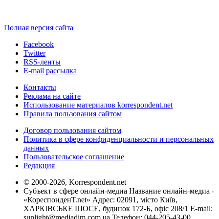
Полная версия сайта
Facebook
Twitter
RSS-ленты
E-mail рассылка
Контакты
Реклама на сайте
Использование материалов korrespondent.net
Правила пользования сайтом
Договор пользования сайтом
Политика в сфере конфиденциальности и персональных
данных
Пользовательское соглашение
Редакция
© 2000-2026, Korrespondent.net
Субъект в сфере онлайн-медиа Название онлайн-медиа -
«КореспонденТ.net» Адрес: 02091, місто Київ,
ХАРКІВСЬКЕ ШОСЕ, будинок 172-Б, офіс 208/1 E-mail:
sunlight@mediadim.com.ua
Телефон: 044-205-43-00