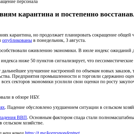
ращение персонала
овиям карантина и постепенно восстанав
овиях карантина, но продолжает планировать сокращение общей 
и
опубликованы
в понедельник, 3 августа.
особствовали оживлению экономики. В июле индекс ожиданий де
индекса ниже 50 пунктов сигнализирует, что пессимистические о
т дальнейшее улучшение настроений по объемам новых заказов, 
ьства. Предприятия промышленности и торговли сдержанно оце
 всех секторов экономики усилили свои оценки по росту закупо
вали в обзоре НБУ.
лях
. Падение обусловлено ухудшением ситуации в сельском хозяйс
 падения ВВП
. Основным фактором спада стали полномасштабн
 сельском хозяйстве.
а наш канал
https://t.me/korrespondentnet