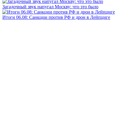
Загадочный звук напугал Москву: что это было
Итоги 06.08: Санкции против РФ и дрон в Лейпциге