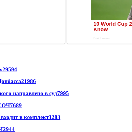
х
29594
Донбасса
21986
кого направлено в суд
7995
 СОЧ
7689
 входит в комплект
3283
И
2944