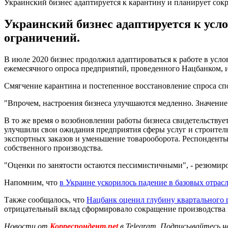
Украинский бизнес адаптируется к карантину и планирует сок
Украинский бизнес адаптируется к усл
ограничений.
В июле 2020 бизнес продолжил адаптироваться к работе в усл
ежемесячного опроса предприятий, проведенного Нацбанком, 
Смягчение карантина и постепенное восстановление спроса сп
"Впрочем, настроения бизнеса улучшаются медленно. Значение 
В то же время о возобновлении работы бизнеса свидетельствуе
улучшили свои ожидания предприятия сферы услуг и строител
экспортных заказов и уменьшение товарооборота. Респонденты
собственного производства.
"Оценки по занятости остаются пессимистичными", - резюмиро
Напомним, что
в Украине ускорилось падение в базовых отрас
Также сообщалось, что
Нацбанк оценил глубину квартального
отрицательный вклад сформировало сокращение производства в
Новости от
Корреспондент.net
в Telegram. Подписывайтесь н