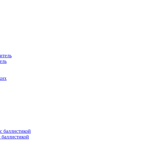
ель
ких
с баллистикой