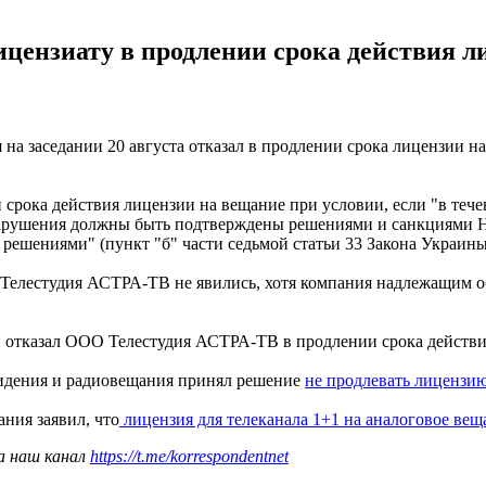
ицензиату в продлении срока действия 
на заседании 20 августа отказал в продлении срока лицензии 
 срока действия лицензии на вещание при условии, если "в теч
нарушения должны быть подтверждены решениями и санкциями Н
решениями" (пункт "б" части седьмой статьи 33 Закона Украины
Телестудия АСТРА-ТВ не явились, хотя компания надлежащим об
 отказал ООО Телестудия АСТРА-ТВ в продлении срока действи
евидения и радиовещания принял решение
не продлевать лицензи
ния заявил, что
лицензия для телеканала 1+1 на аналоговое ве
а наш канал
https://t.me/korrespondentnet