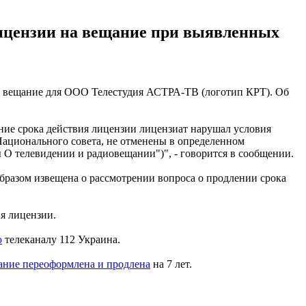
лицензии на вещание при выявленных
на вещание для ООО Телестудия АСТРА-ТВ (логотип КРТ). Об
ение срока действия лицензии лицензиат нарушал условия
ационального совета, не отменены в определенном
 О телевидении и радиовещании")", - говорится в сообщении.
разом извещена о рассмотрении вопроса о продлении срока
я лицензии.
ю
телеканалу 112 Украина.
щание переоформлена и продлена
на 7 лет.