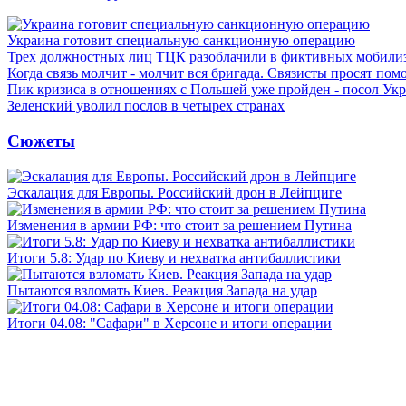
Украина готовит специальную санкционную операцию
Трех должностных лиц ТЦК разоблачили в фиктивных мобили
Когда связь молчит - молчит вся бригада. Связисты просят по
Пик кризиса в отношениях с Польшей уже пройден - посол Ук
Зеленский уволил послов в четырех странах
Сюжеты
Эскалация для Европы. Российский дрон в Лейпциге
Изменения в армии РФ: что стоит за решением Путина
Итоги 5.8: Удар по Киеву и нехватка антибаллистики
Пытаются взломать Киев. Реакция Запада на удар
Итоги 04.08: "Сафари" в Херсоне и итоги операции