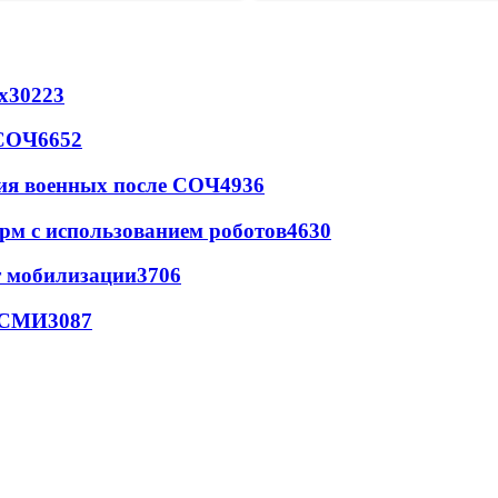
х
30223
 СОЧ
6652
ия военных после СОЧ
4936
рм с использованием роботов
4630
т мобилизации
3706
- СМИ
3087