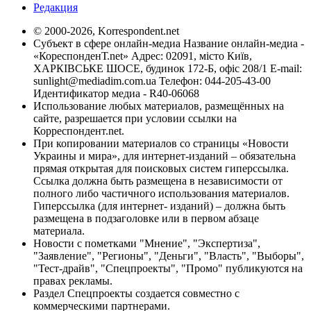
Редакция
© 2000-2026, Korrespondent.net
Субъект в сфере онлайн-медиа Название онлайн-медиа -
«КореспонденТ.net» Адрес: 02091, місто Київ,
ХАРКІВСЬКЕ ШОСЕ, будинок 172-Б, офіс 208/1 E-mail:
sunlight@mediadim.com.ua
Телефон: 044-205-43-00
Идентификатор медиа - R40-06068
Использование любых материалов, размещённых на
сайте, разрешается при условии ссылки на
Корреспондент.net.
При копировании материалов со страницы «Новости
Украины и мира», для интернет-изданий – обязательна
прямая открытая для поисковых систем гиперссылка.
Ссылка должна быть размещена в независимости от
полного либо частичного использования материалов.
Гиперссылка (для интернет- изданий) – должна быть
размещена в подзаголовке или в первом абзаце
материала.
Новости с пометками "Мнение", "Экспертиза",
"Заявление", "Регионы", "Деньги", "Власть", "Выборы",
"Тест-драйв", "Спецпроекты", "Промо" публикуются на
правах рекламы.
Раздел Спецпроекты создается совместно с
коммерческими партнерами.