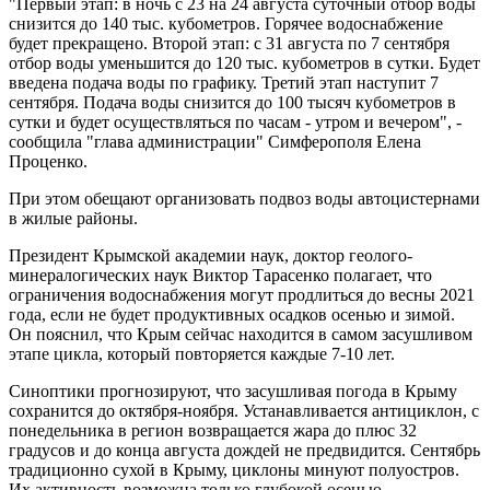
"Первый этап: в ночь с 23 на 24 августа суточный отбор воды
снизится до 140 тыс. кубометров. Горячее водоснабжение
будет прекращено. Второй этап: с 31 августа по 7 сентября
отбор воды уменьшится до 120 тыс. кубометров в сутки. Будет
введена подача воды по графику. Третий этап наступит 7
сентября. Подача воды снизится до 100 тысяч кубометров в
сутки и будет осуществляться по часам - утром и вечером", -
сообщила "глава администрации" Симферополя Елена
Проценко.
При этом обещают организовать подвоз воды автоцистернами
в жилые районы.
Президент Крымской академии наук, доктор геолого-
минералогических наук Виктор Тарасенко полагает, что
ограничения водоснабжения могут продлиться до весны 2021
года, если не будет продуктивных осадков осенью и зимой.
Он пояснил, что Крым сейчас находится в самом засушливом
этапе цикла, который повторяется каждые 7-10 лет.
Синоптики прогнозируют, что засушливая погода в Крыму
сохранится до октября-ноября. Устанавливается антициклон, с
понедельника в регион возвращается жара до плюс 32
градусов и до конца августа дождей не предвидится. Сентябрь
традиционно сухой в Крыму, циклоны минуют полуостров.
Их активность возможна только глубокой осенью.