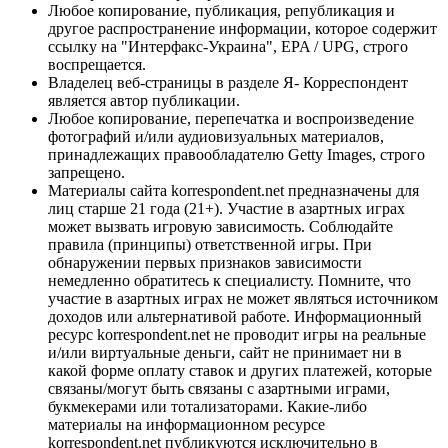
Любое копирование, публикация, републикация и
другое распространение информации, которое содержит
ссылку на "Интерфакс-Украина", EPA / UPG, строго
воспрещается.
Владелец веб-страницы в разделе Я- Корреспондент
является автор публикации.
Любое копирование, перепечатка и воспроизведение
фотографий и/или аудиовизуальных материалов,
принадлежащих правообладателю Getty Images, строго
запрещено.
Материалы сайта korrespondent.net предназначены для
лиц старше 21 года (21+). Участие в азартных играх
может вызвать игровую зависимость. Соблюдайте
правила (принципы) ответственной игры. При
обнаружении первых признаков зависимости
немедленно обратитесь к специалисту. Помните, что
участие в азартных играх не может являться источником
доходов или альтернативой работе. Информационный
ресурс korrespondent.net не проводит игры на реальные
и/или виртуальные деньги, сайт не принимает ни в
какой форме оплату ставок и других платежей, которые
связаны/могут быть связаны с азартными играми,
букмекерами или тотализаторами. Какие-либо
материалы на информационном ресурсе
korrespondent.net публикуются исключительно в