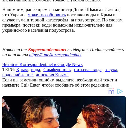
Напомним, ранее премьер-министр Денис Шмыгаль заявил,
что Украина
может возобновить
поставки воды в Крым в
случае гуманитарной катастрофы на полуострове. По словам
премьера, поставки воды возможны исключительно для
украинского населения полуострова.
Новости от
Корреспондент.net
в Telegram. Подписывайтесь
на наш канал
https://t.me/korrespondentnet
Читайте Korrespondent.net в Google News
ТЕГИ:
Крым
,
вода
,
Симферополь
,
питьевая вода
,
засуха
,
водоснабжение
,
аннексия Крыма
Если вы заметили ошибку, выделите необходимый текст и
нажмите Ctrl+Enter, чтобы сообщить об этом редакции.